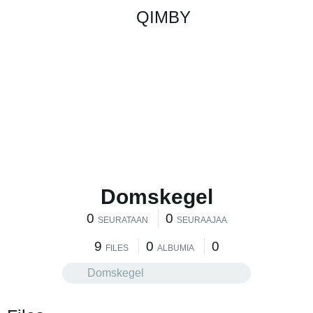
QIMBY
Domskegel
0
0
SEURATAAN
SEURAAJAA
9
0
0
FILES
ALBUMIA