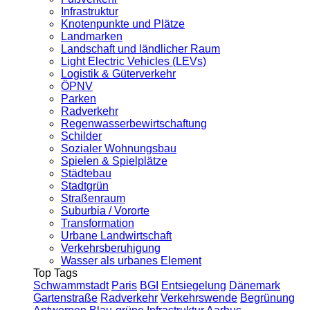
Infrastruktur
Knotenpunkte und Plätze
Landmarken
Landschaft und ländlicher Raum
Light Electric Vehicles (LEVs)
Logistik & Güterverkehr
ÖPNV
Parken
Radverkehr
Regenwasserbewirtschaftung
Schilder
Sozialer Wohnungsbau
Spielen & Spielplätze
Städtebau
Stadtgrün
Straßenraum
Suburbia / Vororte
Transformation
Urbane Landwirtschaft
Verkehrsberuhigung
Wasser als urbanes Element
Top Tags
Schwammstadt
Paris
BGI
Entsiegelung
Dänemark
Gartenstraße
Radverkehr
Verkehrswende
Begrünung