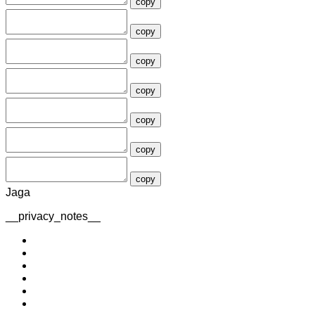
copy
copy
copy
copy
copy
copy
copy
Jaga
__privacy_notes__