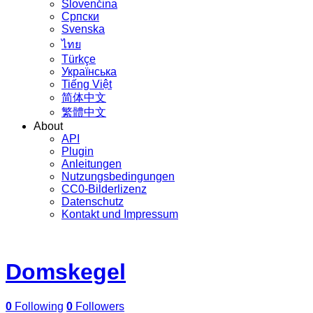
Slovenčina
Српски
Svenska
ไทย
Türkçe
Українська
Tiếng Việt
简体中文
繁體中文
About
API
Plugin
Anleitungen
Nutzungsbedingungen
CC0-Bilderlizenz
Datenschutz
Kontakt und Impressum
Domskegel
0
Following
0
Followers