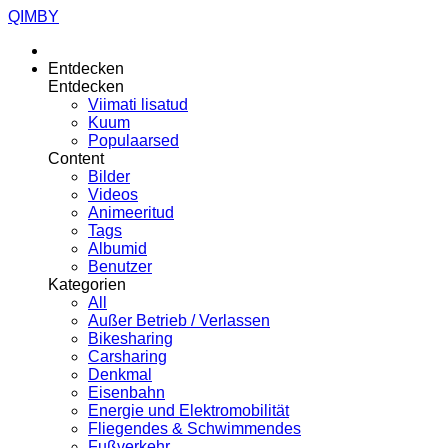
QIMBY
Entdecken
Entdecken
Viimati lisatud
Kuum
Populaarsed
Content
Bilder
Videos
Animeeritud
Tags
Albumid
Benutzer
Kategorien
All
Außer Betrieb / Verlassen
Bikesharing
Carsharing
Denkmal
Eisenbahn
Energie und Elektromobilität
Fliegendes & Schwimmendes
Fußverkehr