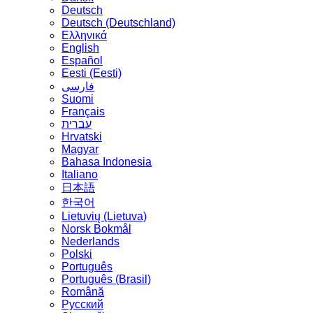
Deutsch
Deutsch (Deutschland)
Ελληνικά
English
Español
Eesti (Eesti)
فارسی
Suomi
Français
עברית
Hrvatski
Magyar
Bahasa Indonesia
Italiano
日本語
한국어
Lietuvių (Lietuva)
‪Norsk Bokmål‬
Nederlands
Polski
Português
Português (Brasil)
Română
Русский