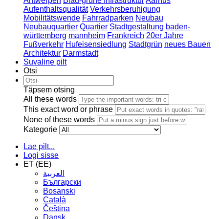
Antwerpen
Blau-grüne Infrastruktur
Aarhus
Aufenthaltsqualität
Verkehrsberuhigung
Mobilitätswende
Fahrradparken
Neubau
Neubauquartier
Quartier
Stadtgestaltung
baden-
württemberg
mannheim
Frankreich
20er Jahre
Fußverkehr
Hufeisensiedlung
Stadtgrün
neues Bauen
Architektur
Darmstadt
Suvaline pilt
Otsi
Täpsem otsing
All these words
This exact word or phrase
None of these words
Kategorie
Lae pilt...
Logi sisse
ET (EE)
العربية
Български
Bosanski
Сatalà
Čeština
Dansk