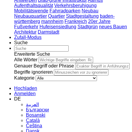
Antwerpen
Blau-grüne Infrastruktur
Aarhus
Aufenthaltsqualität
Verkehrsberuhigung
Mobilitätswende
Fahrradparken
Neubau
Neubauquartier
Quartier
Stadtgestaltung
baden-
württemberg
mannheim
Frankreich
20er Jahre
Fußverkehr
Hufeisensiedlung
Stadtgrün
neues Bauen
Architektur
Darmstadt
Zufall-Modus
Suche
Erweiterte Suche
Alle Wörter
Genauer Begriff oder Phrase
Begriffe ignorieren
Kategorie
Hochladen
Anmelden
DE
العربية
Български
Bosanski
Сatalà
Čeština
Dansk