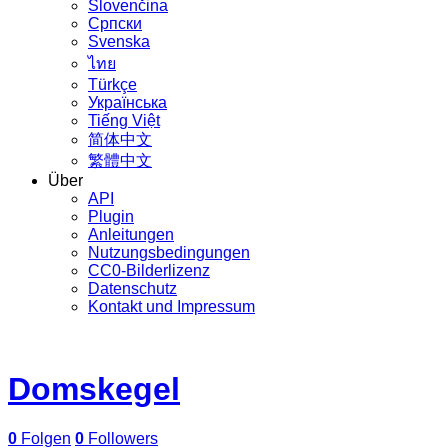
Slovenčina
Српски
Svenska
ไทย
Türkçe
Українська
Tiếng Việt
简体中文
繁體中文
Über
API
Plugin
Anleitungen
Nutzungsbedingungen
CC0-Bilderlizenz
Datenschutz
Kontakt und Impressum
Domskegel
0
Folgen
0
Followers