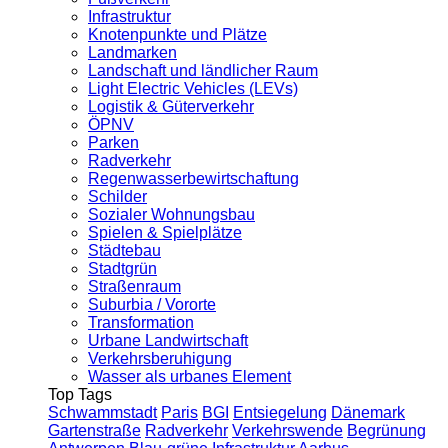
Infrastruktur
Knotenpunkte und Plätze
Landmarken
Landschaft und ländlicher Raum
Light Electric Vehicles (LEVs)
Logistik & Güterverkehr
ÖPNV
Parken
Radverkehr
Regenwasserbewirtschaftung
Schilder
Sozialer Wohnungsbau
Spielen & Spielplätze
Städtebau
Stadtgrün
Straßenraum
Suburbia / Vororte
Transformation
Urbane Landwirtschaft
Verkehrsberuhigung
Wasser als urbanes Element
Top Tags
Schwammstadt
Paris
BGI
Entsiegelung
Dänemark
Gartenstraße
Radverkehr
Verkehrswende
Begrünung