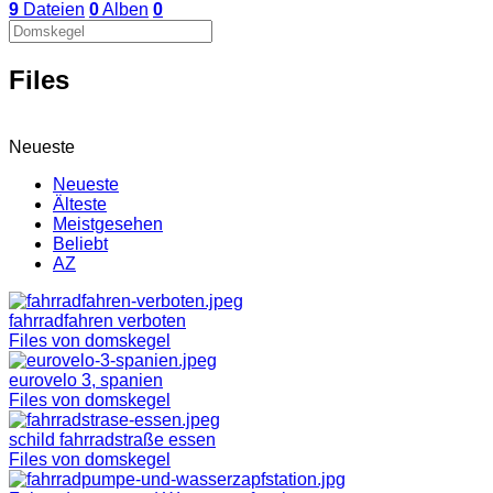
9
Dateien
0
Alben
0
Files
Neueste
Neueste
Älteste
Meistgesehen
Beliebt
AZ
fahrradfahren verboten
Files von domskegel
eurovelo 3, spanien
Files von domskegel
schild fahrradstraße essen
Files von domskegel