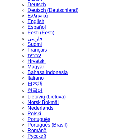
Deutsch
Deutsch (Deutschland)
Ελληνικά
English
Español
Eesti (Eesti)
فارسی
Suomi
Français
עברית
Hrvatski
Magyar
Bahasa Indonesia
Italiano
日本語
한국어
Lietuvių (Lietuva)
‪Norsk Bokmål‬
Nederlands
Polski
Português
Português (Brasil)
Română
Русский