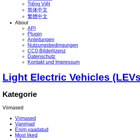
Tiếng Việt
简体中文
繁體中文
About
API
Plugin
Anleitungen
Nutzungsbedingungen
CC0-Bilderlizenz
Datenschutz
Kontakt und Impressum
Light Electric Vehicles (LEVs
Kategorie
Viimased
Viimased
Vanimad
Enim vaadatud
Most liked