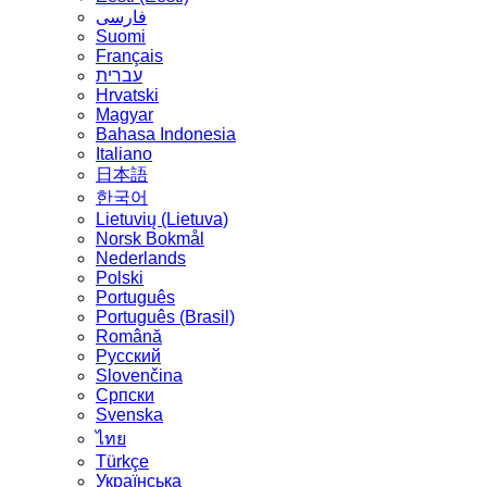
فارسی
Suomi
Français
עברית
Hrvatski
Magyar
Bahasa Indonesia
Italiano
日本語
한국어
Lietuvių (Lietuva)
‪Norsk Bokmål‬
Nederlands
Polski
Português
Português (Brasil)
Română
Русский
Slovenčina
Српски
Svenska
ไทย
Türkçe
Українська