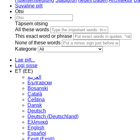
Hufeisensiedlung
Stadtgrün
neues Bauen
Architektur
Da
Suvaline pilt
Otsi
Täpsem otsing
All these words
This exact word or phrase
None of these words
Kategorie
Lae pilt...
Logi sisse
ET (EE)
العربية
Български
Bosanski
Сatalà
Čeština
Dansk
Deutsch
Deutsch (Deutschland)
Ελληνικά
English
Español
Eesti (Eesti)