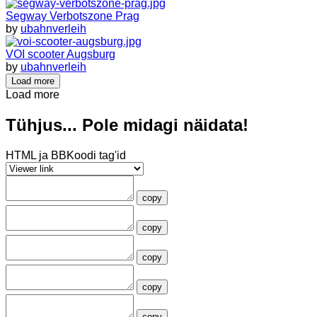
Segway Verbotszone Prag
by
ubahnverleih
VOI scooter Augsburg
by
ubahnverleih
Load more
Load more
Tühjus... Pole midagi näidata!
HTML ja BBKoodi tag'id
copy
copy
copy
copy
copy