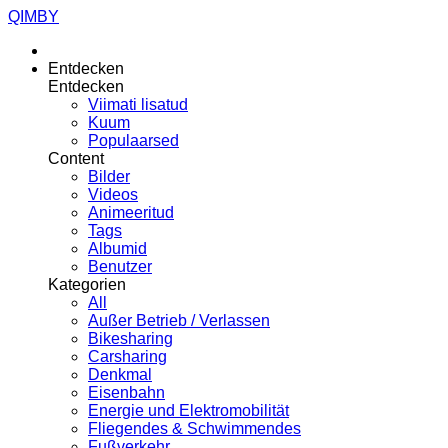
QIMBY
Entdecken
Entdecken
Viimati lisatud
Kuum
Populaarsed
Content
Bilder
Videos
Animeeritud
Tags
Albumid
Benutzer
Kategorien
All
Außer Betrieb / Verlassen
Bikesharing
Carsharing
Denkmal
Eisenbahn
Energie und Elektromobilität
Fliegendes & Schwimmendes
Fußverkehr