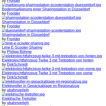
by
Frorider
Bodenmarkierung einer Sharingstation in Düsseldorf
by
Frorider
Sharingstation in Düsseldorf
by
Frorider
Sharingstation in Düsseldorf
by
Frorider
Lime E-Scooter-Sharing
by
Philipp Böhme
Elektroleichtfahrzeug Twike 3 mit Tretoption von hinten
by
DirkSchmidt
Elektroleichtfahrzeug Twike 3 mit Tretoption von vorne
by
DirkSchmidt
Elektroroller in Gepäckablage im Regionalzug
by
ubahnverleih
Elektrische Tretroller
by
ubahnverleih