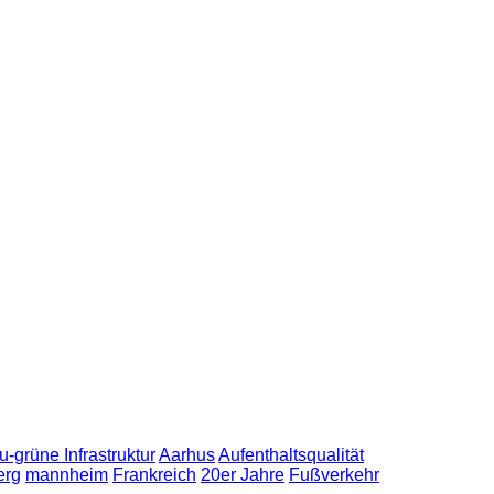
u-grüne Infrastruktur
Aarhus
Aufenthaltsqualität
erg
mannheim
Frankreich
20er Jahre
Fußverkehr