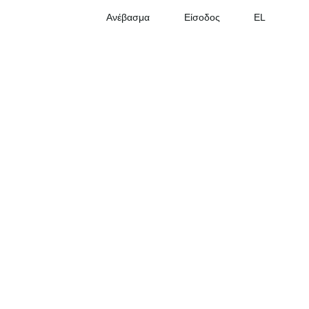
Ανέβασμα
Είσοδος
EL
ermes in Hamburg
E-Lastenrad Antric One im Einsatz bei Hermes in Hamburg
by
Frorider