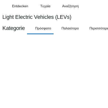
Entdecken
Τυχαία
Αναζήτηση
Light Electric Vehicles (LEVs)
Kategorie
Πρόσφατο
Παλαιότερο
Περισσότερ
Cargobike, Urban Cargo
by
Hett_gr
by
Frorider