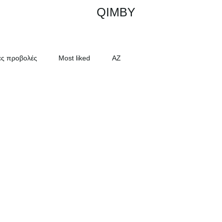
QIMBY
ες προβολές
Most liked
AZ
E-Lastenrad Antric One im Einsatz bei Hermes in Hamburg
E-Lastenrad Antric One im Einsatz bei H
by
Frorider