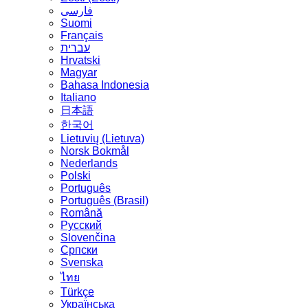
فارسی
Suomi
Français
עברית
Hrvatski
Magyar
Bahasa Indonesia
Italiano
日本語
한국어
Lietuvių (Lietuva)
‪Norsk Bokmål‬
Nederlands
Polski
Português
Português (Brasil)
Română
Русский
Slovenčina
Српски
Svenska
ไทย
Türkçe
Українська