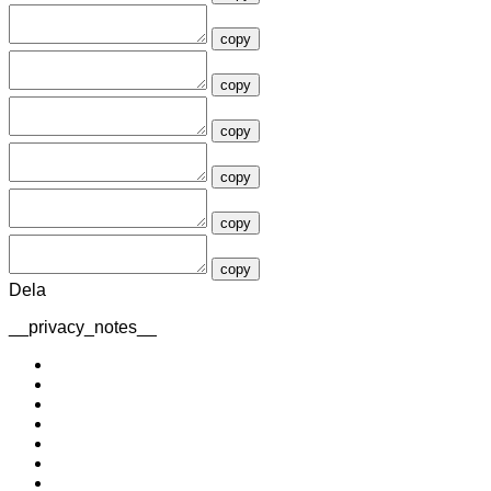
copy
copy
copy
copy
copy
copy
Dela
__privacy_notes__