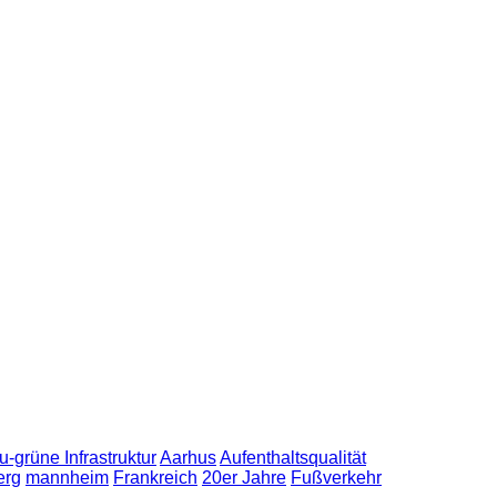
u-grüne Infrastruktur
Aarhus
Aufenthaltsqualität
erg
mannheim
Frankreich
20er Jahre
Fußverkehr