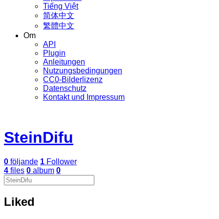
Tiếng Việt
简体中文
繁體中文
Om
API
Plugin
Anleitungen
Nutzungsbedingungen
CC0-Bilderlizenz
Datenschutz
Kontakt und Impressum
SteinDifu
0
följande
1
Follower
4
files
0
album
0
Liked