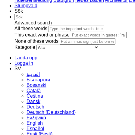
Hufeisensiedlung
Stadtgrün
neues Bauen
Architektur
Da
Slumpvald
Sök
Advanced search
All these words
This exact word or phrase
None of these words
Kategorie
Ladda upp
Logga in
SV
العربية
Български
Bosanski
Сatalà
Čeština
Dansk
Deutsch
Deutsch (Deutschland)
Ελληνικά
English
Español
Eesti (Eesti)