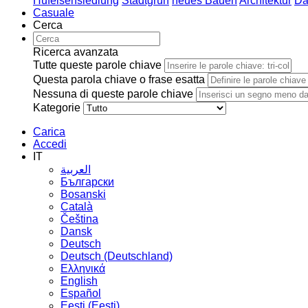
Hufeisensiedlung
Stadtgrün
neues Bauen
Architektur
Da
Casuale
Cerca
Ricerca avanzata
Tutte queste parole chiave
Questa parola chiave o frase esatta
Nessuna di queste parole chiave
Kategorie
Carica
Accedi
IT
العربية
Български
Bosanski
Сatalà
Čeština
Dansk
Deutsch
Deutsch (Deutschland)
Ελληνικά
English
Español
Eesti (Eesti)