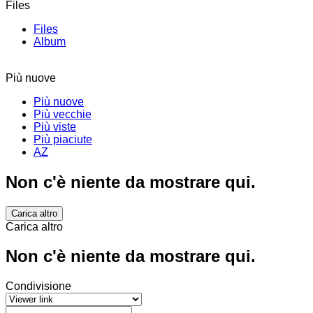
Files
Files
Album
Più nuove
Più nuove
Più vecchie
Più viste
Più piaciute
AZ
Non c'è niente da mostrare qui.
Carica altro
Carica altro
Non c'è niente da mostrare qui.
Condivisione