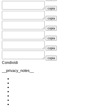
copia
copia
copia
copia
copia
copia
Condividi
__privacy_notes__