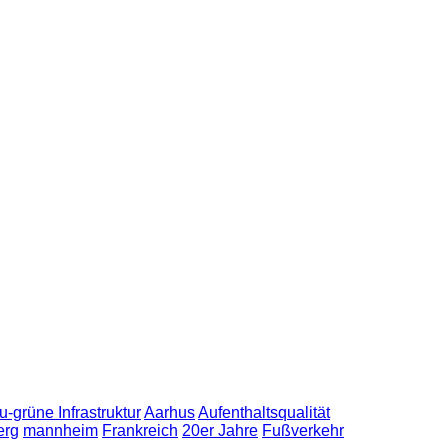
u-grüne Infrastruktur
Aarhus
Aufenthaltsqualität
erg
mannheim
Frankreich
20er Jahre
Fußverkehr