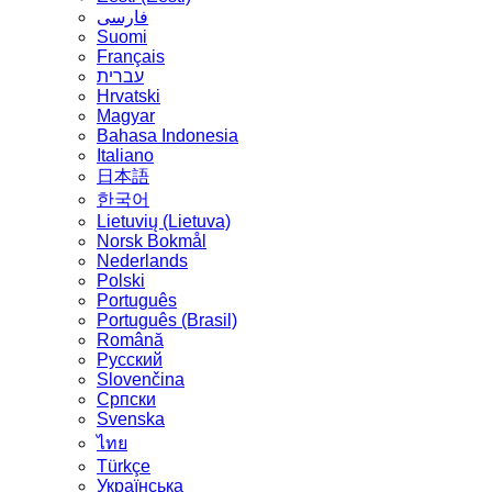
فارسی
Suomi
Français
עברית
Hrvatski
Magyar
Bahasa Indonesia
Italiano
日本語
한국어
Lietuvių (Lietuva)
‪Norsk Bokmål‬
Nederlands
Polski
Português
Português (Brasil)
Română
Русский
Slovenčina
Српски
Svenska
ไทย
Türkçe
Українська