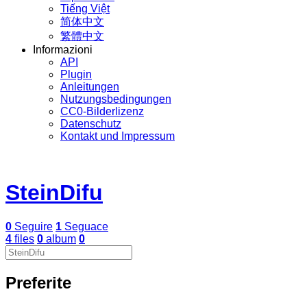
Tiếng Việt
简体中文
繁體中文
Informazioni
API
Plugin
Anleitungen
Nutzungsbedingungen
CC0-Bilderlizenz
Datenschutz
Kontakt und Impressum
SteinDifu
0
Seguire
1
Seguace
4
files
0
album
0
Preferite