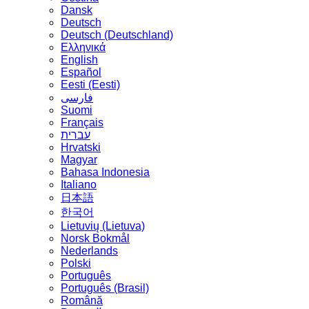
Dansk
Deutsch
Deutsch (Deutschland)
Ελληνικά
English
Español
Eesti (Eesti)
فارسی
Suomi
Français
עברית
Hrvatski
Magyar
Bahasa Indonesia
Italiano
日本語
한국어
Lietuvių (Lietuva)
‪Norsk Bokmål‬
Nederlands
Polski
Português
Português (Brasil)
Română