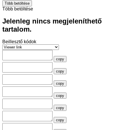
Több betöltése
Több betöltése
Jelenleg nincs megjeleníthető
tartalom.
Beillesztő kódok
copy
copy
copy
copy
copy
copy