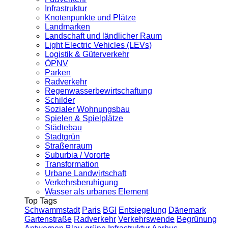
Infrastruktur
Knotenpunkte und Plätze
Landmarken
Landschaft und ländlicher Raum
Light Electric Vehicles (LEVs)
Logistik & Güterverkehr
ÖPNV
Parken
Radverkehr
Regenwasserbewirtschaftung
Schilder
Sozialer Wohnungsbau
Spielen & Spielplätze
Städtebau
Stadtgrün
Straßenraum
Suburbia / Vororte
Transformation
Urbane Landwirtschaft
Verkehrsberuhigung
Wasser als urbanes Element
Top Tags
Schwammstadt
Paris
BGI
Entsiegelung
Dänemark
Gartenstraße
Radverkehr
Verkehrswende
Begrünung