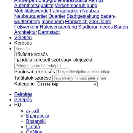
Antwerpen
Blau-grüne Infrastruktur
Aarhus
Aufenthaltsqualität
Verkehrsberuhigung
Mobilitätswende
Fahrradparken
Neubau
Neubauquartier
Quartier
Stadtgestaltung
baden-
württemberg
mannheim
Frankreich
20er Jahre
Fußverkehr
Hufeisensiedlung
Stadtgrün
neues Bauen
Architektur
Darmstadt
Véletlen
Keresés
Bővített keresés
Írja ide a keresett szót vagy kifejezést
Pontosabb keresés
Találatok szűrése
Kategorie
Feltöltés
Belépés
HU
العربية
Български
Bosanski
Сatalà
Čeština