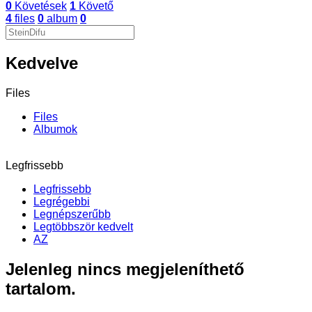
0
Követések
1
Követő
4
files
0
album
0
Kedvelve
Files
Files
Albumok
Legfrissebb
Legfrissebb
Legrégebbi
Legnépszerűbb
Legtöbbször kedvelt
AZ
Jelenleg nincs megjeleníthető
tartalom.