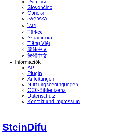
Русский
Slovenčina
Српски
Svenska
ไทย
Türkçe
Українська
Tiếng Việt
简体中文
繁體中文
Információk
API
Plugin
Anleitungen
Nutzungsbedingungen
CC0-Bilderlizenz
Datenschutz
Kontakt und Impressum
SteinDifu