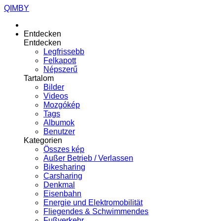
QIMBY
Entdecken
Entdecken
Legfrissebb
Felkapott
Népszerű
Tartalom
Bilder
Videos
Mozgókép
Tags
Albumok
Benutzer
Kategorien
Összes kép
Außer Betrieb / Verlassen
Bikesharing
Carsharing
Denkmal
Eisenbahn
Energie und Elektromobilität
Fliegendes & Schwimmendes
Fußverkehr