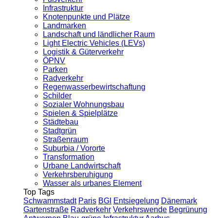
Infrastruktur
Knotenpunkte und Plätze
Landmarken
Landschaft und ländlicher Raum
Light Electric Vehicles (LEVs)
Logistik & Güterverkehr
ÖPNV
Parken
Radverkehr
Regenwasserbewirtschaftung
Schilder
Sozialer Wohnungsbau
Spielen & Spielplätze
Städtebau
Stadtgrün
Straßenraum
Suburbia / Vororte
Transformation
Urbane Landwirtschaft
Verkehrsberuhigung
Wasser als urbanes Element
Top Tags
Schwammstadt
Paris
BGI
Entsiegelung
Dänemark
Gartenstraße
Radverkehr
Verkehrswende
Begrünung