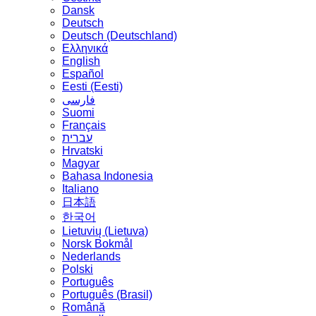
Dansk
Deutsch
Deutsch (Deutschland)
Ελληνικά
English
Español
Eesti (Eesti)
فارسی
Suomi
Français
עברית
Hrvatski
Magyar
Bahasa Indonesia
Italiano
日本語
한국어
Lietuvių (Lietuva)
‪Norsk Bokmål‬
Nederlands
Polski
Português
Português (Brasil)
Română