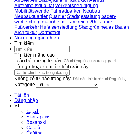
Antwerpen
Blau-grüne Infrastruktur
Aarhus
Aufenthaltsqualität
Verkehrsberuhigung
Mobilitätswende
Fahrradparken
Neubau
Neubauquartier
Quartier
Stadtgestaltung
baden-
württemberg
mannheim
Frankreich
20er Jahre
Fußverkehr
Hufeisensiedlung
Stadtgrün
neues Bauen
Architektur
Darmstadt
Nội dung ngẫu nhiên
Tìm kiếm
Tìm kiếm nâng cao
Toàn bộ những từ này
Từ ngữ hoặc cụm từ chính xác này
Không có từ nào trong này
Kategorie
Tải lên
Đăng nhập
VI
العربية
Български
Bosanski
Сatalà
Čeština