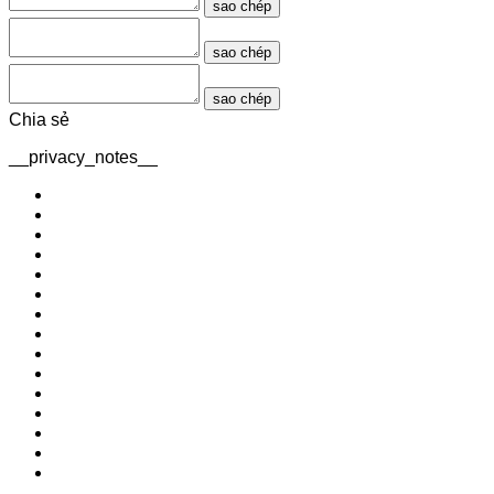
sao chép
sao chép
sao chép
Chia sẻ
__privacy_notes__