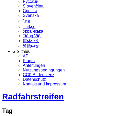
Русский
Slovenčina
Српски
Svenska
ไทย
Türkçe
Українська
Tiếng Việt
简体中文
繁體中文
Giới thiệu
API
Plugin
Anleitungen
Nutzungsbedingungen
CC0-Bilderlizenz
Datenschutz
Kontakt und Impressum
Radfahrstreifen
Tag