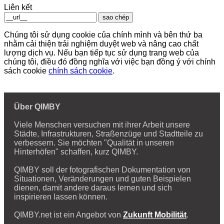
Liên kết
sao chép
Chúng tôi sử dụng cookie của chính mình và bên thứ ba
nhằm cải thiện trải nghiệm duyệt web và nâng cao chất
lượng dịch vụ. Nếu bạn tiếp tục sử dụng trang web của
chúng tôi, điều đó đồng nghĩa với việc bạn đồng ý với chính
sách cookie
chính sách cookie
.
Über QIMBY
Viele Menschen versuchen mit ihrer Arbeit unsere
Städte, Infrastrukturen, Straßenzüge und Stadtteile zu
verbessern. Sie möchten "Qualität in unseren
Hinterhöfen" schaffen, kurz QIMBY.
QIMBY soll der fotografischen Dokumentation von
Situationen, Veränderungen und guten Beispielen
dienen, damit andere daraus lernen und sich
inspirieren lassen können.
QIMBY.net ist ein Angebot von
Zukunft Mobilität
.