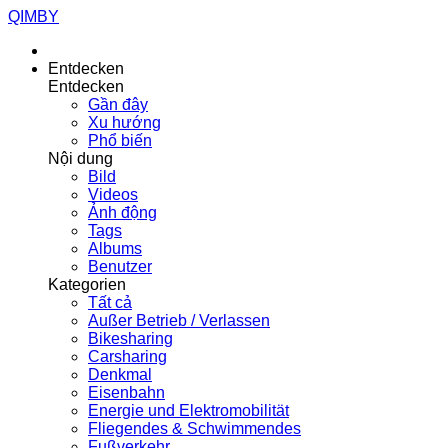
QIMBY
Entdecken
Entdecken
Gần đây
Xu hướng
Phổ biến
Nội dung
Bild
Videos
Ảnh động
Tags
Albums
Benutzer
Kategorien
Tất cả
Außer Betrieb / Verlassen
Bikesharing
Carsharing
Denkmal
Eisenbahn
Energie und Elektromobilität
Fliegendes & Schwimmendes
Fußverkehr