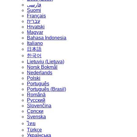
فارسی
Suomi
Français
עברית
Hrvatski
Magyar
Bahasa Indonesia
Italiano
日本語
한국어
Lietuvių (Lietuva)
‪Norsk Bokmål‬
Nederlands
Polski
Português
Português (Brasil)
Română
Русский
Slovenčina
Српски
Svenska
ไทย
Türkçe
Українська