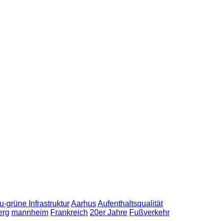
u-grüne Infrastruktur
Aarhus
Aufenthaltsqualität
erg
mannheim
Frankreich
20er Jahre
Fußverkehr