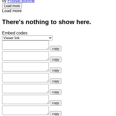
by
Philipp Böhme
Load more
Load more
There's nothing to show here.
Embed codes
copy
copy
copy
copy
copy
copy
copy