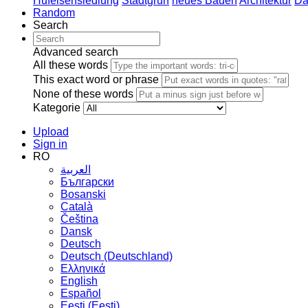
Hufeisensiedlung
Stadtgrün
neues Bauen
Architektur
Da
Random
Search
Advanced search
All these words
This exact word or phrase
None of these words
Kategorie
Upload
Sign in
RO
العربية
Български
Bosanski
Сatalà
Čeština
Dansk
Deutsch
Deutsch (Deutschland)
Ελληνικά
English
Español
Eesti (Eesti)