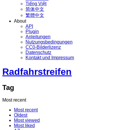
Tiếng Việt
简体中文
繁體中文
About
API
Plugin
Anleitungen
Nutzungsbedingungen
CC0-Bilderlizenz
Datenschutz
Kontakt und Impressum
Radfahrstreifen
Tag
Most recent
Most recent
Oldest
Most viewed
Most liked