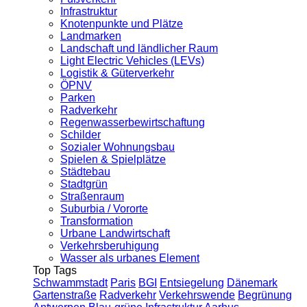
Infrastruktur
Knotenpunkte und Plätze
Landmarken
Landschaft und ländlicher Raum
Light Electric Vehicles (LEVs)
Logistik & Güterverkehr
ÖPNV
Parken
Radverkehr
Regenwasserbewirtschaftung
Schilder
Sozialer Wohnungsbau
Spielen & Spielplätze
Städtebau
Stadtgrün
Straßenraum
Suburbia / Vororte
Transformation
Urbane Landwirtschaft
Verkehrsberuhigung
Wasser als urbanes Element
Top Tags
Schwammstadt
Paris
BGI
Entsiegelung
Dänemark
Gartenstraße
Radverkehr
Verkehrswende
Begrünung