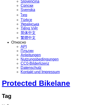
Slovenčina
Српски
Svenska
ไทย
Türkçe
Українська
Tiếng Việt
简体中文
繁體中文
Относно
API
Плъгин
Anleitungen
Nutzungsbedingungen
CC0-Bilderlizenz
Datenschutz
Kontakt und Impressum
Protected Bikelane
Tag