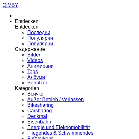
QIMBY
Entdecken
Entdecken
Последни
Популярни
Популярни
Съдържание
Bilder
Videos
Анимирани
Tags
Албуми
Benutzer
Kategorien
Всичко
Außer Betrieb / Verlassen
Bikesharing
Carsharing
Denkmal
Eisenbahn
Energie und Elektromobilität
Fliegendes & Schwimmendes
Fußverkehr