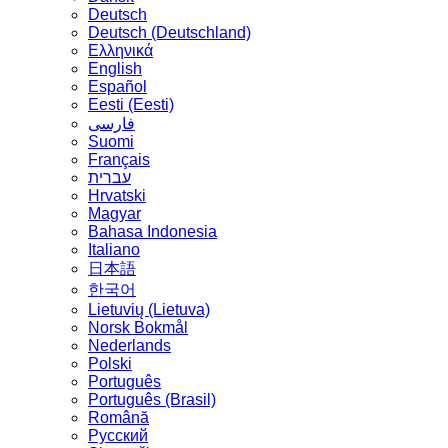
Deutsch
Deutsch (Deutschland)
Ελληνικά
English
Español
Eesti (Eesti)
فارسی
Suomi
Français
עברית
Hrvatski
Magyar
Bahasa Indonesia
Italiano
日本語
한국어
Lietuvių (Lietuva)
‪Norsk Bokmål‬
Nederlands
Polski
Português
Português (Brasil)
Română
Русский