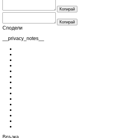
Копирай
Копирай
Сподели
__privacy_notes__
Връзка