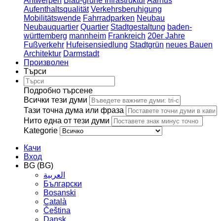
Antwerpen
Blau-grüne Infrastruktur
Aarhus
Aufenthaltsqualität
Verkehrsberuhigung
Mobilitätswende
Fahrradparken
Neubau
Neubauquartier
Quartier
Stadtgestaltung
baden-
württemberg
mannheim
Frankreich
20er Jahre
Fußverkehr
Hufeisensiedlung
Stadtgrün
neues Bauen
Architektur
Darmstadt
Произволен
Търси
Подробно търсене
Всички тези думи
Тази точна дума или фраза
Нито една от тези думи
Kategorie
Качи
Вход
BG (BG)
العربية
Български
Bosanski
Сatalà
Čeština
Dansk