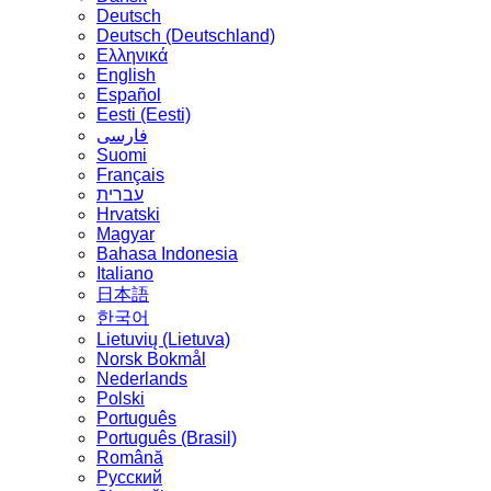
Deutsch
Deutsch (Deutschland)
Ελληνικά
English
Español
Eesti (Eesti)
فارسی
Suomi
Français
עברית
Hrvatski
Magyar
Bahasa Indonesia
Italiano
日本語
한국어
Lietuvių (Lietuva)
‪Norsk Bokmål‬
Nederlands
Polski
Português
Português (Brasil)
Română
Русский