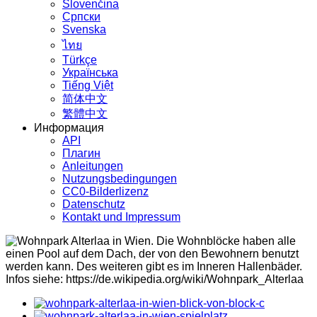
Slovenčina
Српски
Svenska
ไทย
Türkçe
Українська
Tiếng Việt
简体中文
繁體中文
Информация
API
Плагин
Anleitungen
Nutzungsbedingungen
CC0-Bilderlizenz
Datenschutz
Kontakt und Impressum