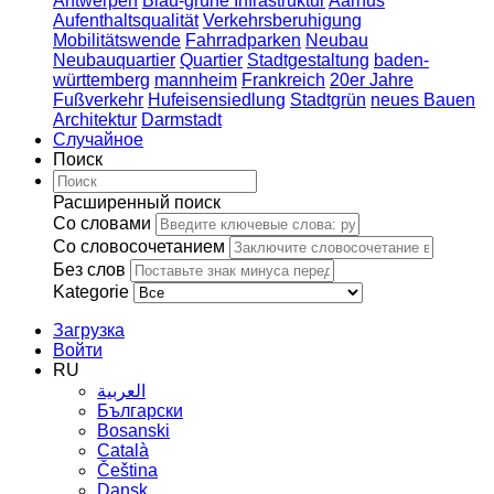
Antwerpen
Blau-grüne Infrastruktur
Aarhus
Aufenthaltsqualität
Verkehrsberuhigung
Mobilitätswende
Fahrradparken
Neubau
Neubauquartier
Quartier
Stadtgestaltung
baden-
württemberg
mannheim
Frankreich
20er Jahre
Fußverkehr
Hufeisensiedlung
Stadtgrün
neues Bauen
Architektur
Darmstadt
Случайное
Поиск
Расширенный поиск
Со словами
Со словосочетанием
Без слов
Kategorie
Загрузка
Войти
RU
العربية
Български
Bosanski
Сatalà
Čeština
Dansk