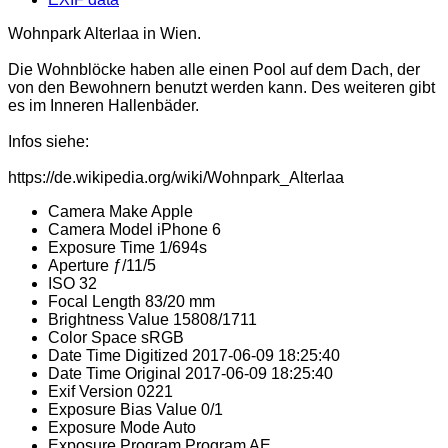
Wohnpark Alterlaa in Wien.
Die Wohnblöcke haben alle einen Pool auf dem Dach, der
von den Bewohnern benutzt werden kann. Des weiteren gibt
es im Inneren Hallenbäder.
Infos siehe:
https://de.wikipedia.org/wiki/Wohnpark_Alterlaa
Camera Make
Apple
Camera Model
iPhone 6
Exposure Time
1/694s
Aperture
ƒ/11/5
ISO
32
Focal Length
83/20 mm
Brightness Value
15808/1711
Color Space
sRGB
Date Time Digitized
2017-06-09 18:25:40
Date Time Original
2017-06-09 18:25:40
Exif Version
0221
Exposure Bias Value
0/1
Exposure Mode
Auto
Exposure Program
Program AE