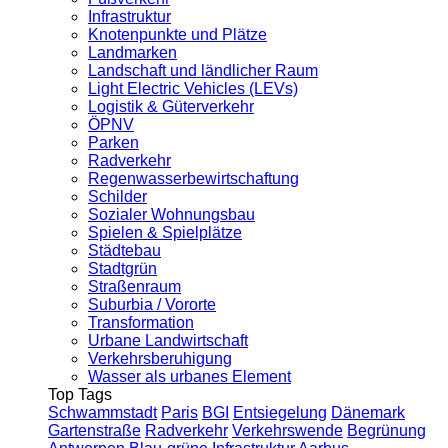
Infrastruktur
Knotenpunkte und Plätze
Landmarken
Landschaft und ländlicher Raum
Light Electric Vehicles (LEVs)
Logistik & Güterverkehr
ÖPNV
Parken
Radverkehr
Regenwasserbewirtschaftung
Schilder
Sozialer Wohnungsbau
Spielen & Spielplätze
Städtebau
Stadtgrün
Straßenraum
Suburbia / Vororte
Transformation
Urbane Landwirtschaft
Verkehrsberuhigung
Wasser als urbanes Element
Top Tags
Schwammstadt
Paris
BGI
Entsiegelung
Dänemark
Gartenstraße
Radverkehr
Verkehrswende
Begrünung