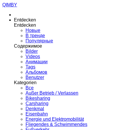
QIMBY
Entdecken
Entdecken
Новые
В тренде
Популярные
Содержимое
Bilder
Videos
Анимации
Tags
Альбомов
Benutzer
Kategorien
Все
Außer Betrieb / Verlassen
Bikesharing
Carsharing
Denkmal
Eisenbahn
Energie und Elektromobilität
Fliegendes & Schwimmendes
Fußverkehr