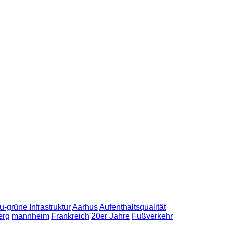
u-grüne Infrastruktur
Aarhus
Aufenthaltsqualität
erg
mannheim
Frankreich
20er Jahre
Fußverkehr