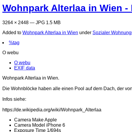
Wohnpark Alterlaa in Wien -
3264 × 2448 — JPG 1.5 MB
Added to
Wohnpark Alterlaa in Wien
under
Sozialer Wohnung
%tag
O webu
O webu
EXIF data
Wohnpark Alterlaa in Wien.
Die Wohnblöcke haben alle einen Pool auf dem Dach, der von
Infos siehe:
https://de.wikipedia.org/wiki/Wohnpark_Alterlaa
Camera Make
Apple
Camera Model
iPhone 6
Exposure Time
1/694s