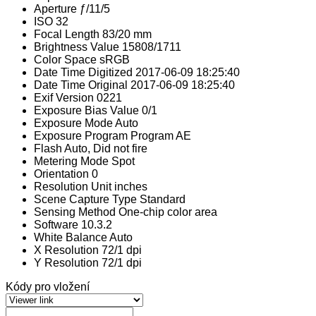
Aperture
ƒ/11/5
ISO
32
Focal Length
83/20 mm
Brightness Value
15808/1711
Color Space
sRGB
Date Time Digitized
2017-06-09 18:25:40
Date Time Original
2017-06-09 18:25:40
Exif Version
0221
Exposure Bias Value
0/1
Exposure Mode
Auto
Exposure Program
Program AE
Flash
Auto, Did not fire
Metering Mode
Spot
Orientation
0
Resolution Unit
inches
Scene Capture Type
Standard
Sensing Method
One-chip color area
Software
10.3.2
White Balance
Auto
X Resolution
72/1 dpi
Y Resolution
72/1 dpi
Kódy pro vložení