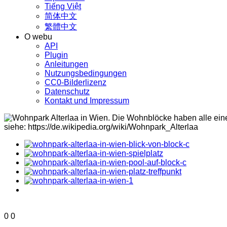
Tiếng Việt
简体中文
繁體中文
O webu
API
Plugin
Anleitungen
Nutzungsbedingungen
CC0-Bilderlizenz
Datenschutz
Kontakt und Impressum
0
0