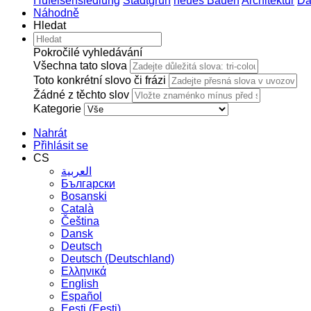
Hufeisensiedlung
Stadtgrün
neues Bauen
Architektur
Da
Náhodně
Hledat
Pokročilé vyhledávání
Všechna tato slova
Toto konkrétní slovo či frázi
Žádné z těchto slov
Kategorie
Nahrát
Přihlásit se
CS
العربية
Български
Bosanski
Сatalà
Čeština
Dansk
Deutsch
Deutsch (Deutschland)
Ελληνικά
English
Español
Eesti (Eesti)