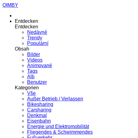
QIMBY
Entdecken
Entdecken
Nedávné
Trendy
Populární
Obsah
Bilder
Videos
Animované
Tags
Alb
Benutzer
Kategorien
Vše
Außer Betrieb / Verlassen
Bikesharing
Carsharing
Denkmal
Eisenbahn
Energie und Elektromobilität
Fliegendes & Schwimmendes
Fußverkehr