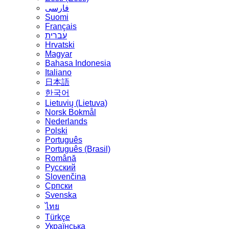
فارسی
Suomi
Français
עברית
Hrvatski
Magyar
Bahasa Indonesia
Italiano
日本語
한국어
Lietuvių (Lietuva)
‪Norsk Bokmål‬
Nederlands
Polski
Português
Português (Brasil)
Română
Русский
Slovenčina
Српски
Svenska
ไทย
Türkçe
Українська