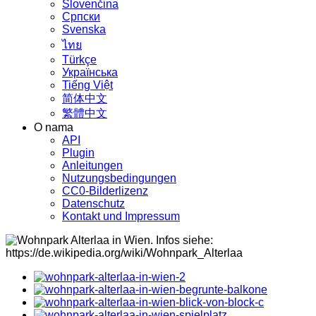
Slovenčina
Српски
Svenska
ไทย
Türkçe
Українська
Tiếng Việt
简体中文
繁體中文
O nama
API
Plugin
Anleitungen
Nutzungsbedingungen
CC0-Bilderlizenz
Datenschutz
Kontakt und Impressum