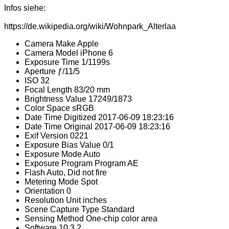
Infos siehe:
https://de.wikipedia.org/wiki/Wohnpark_Alterlaa
Camera Make
Apple
Camera Model
iPhone 6
Exposure Time
1/1199s
Aperture
ƒ/11/5
ISO
32
Focal Length
83/20 mm
Brightness Value
17249/1873
Color Space
sRGB
Date Time Digitized
2017-06-09 18:23:16
Date Time Original
2017-06-09 18:23:16
Exif Version
0221
Exposure Bias Value
0/1
Exposure Mode
Auto
Exposure Program
Program AE
Flash
Auto, Did not fire
Metering Mode
Spot
Orientation
0
Resolution Unit
inches
Scene Capture Type
Standard
Sensing Method
One-chip color area
Software
10.3.2