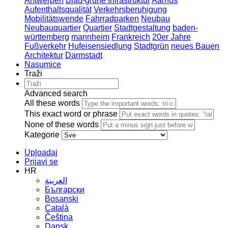
Antwerpen
Blau-grüne Infrastruktur
Aarhus
Aufenthaltsqualität
Verkehrsberuhigung
Mobilitätswende
Fahrradparken
Neubau
Neubauquartier
Quartier
Stadtgestaltung
baden-
württemberg
mannheim
Frankreich
20er Jahre
Fußverkehr
Hufeisensiedlung
Stadtgrün
neues Bauen
Architektur
Darmstadt
Nasumice
Traži
Advanced search
All these words
This exact word or phrase
None of these words
Kategorie
Uploadaj
Prijavi se
HR
العربية
Български
Bosanski
Сatalà
Čeština
Dansk