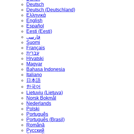
Deutsch
Deutsch (Deutschland)
Ελληνικά
English
Español
Eesti (Eesti)
فارسی
Suomi
Français
עברית
Hrvatski
Magyar
Bahasa Indonesia
Italiano
日本語
한국어
Lietuvių (Lietuva)
‪Norsk Bokmål‬
Nederlands
Polski
Português
Português (Brasil)
Română
Русский