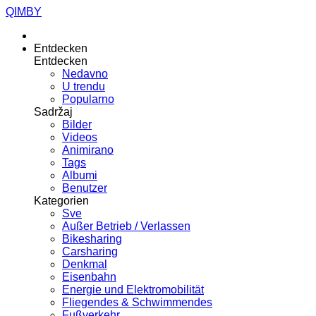
QIMBY
Entdecken
Entdecken
Nedavno
U trendu
Popularno
Sadržaj
Bilder
Videos
Animirano
Tags
Albumi
Benutzer
Kategorien
Sve
Außer Betrieb / Verlassen
Bikesharing
Carsharing
Denkmal
Eisenbahn
Energie und Elektromobilität
Fliegendes & Schwimmendes
Fußverkehr