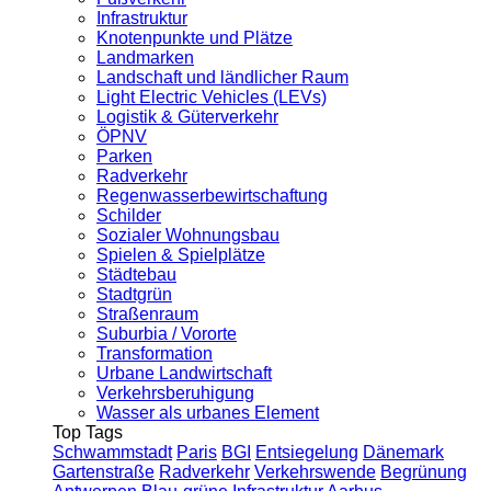
Infrastruktur
Knotenpunkte und Plätze
Landmarken
Landschaft und ländlicher Raum
Light Electric Vehicles (LEVs)
Logistik & Güterverkehr
ÖPNV
Parken
Radverkehr
Regenwasserbewirtschaftung
Schilder
Sozialer Wohnungsbau
Spielen & Spielplätze
Städtebau
Stadtgrün
Straßenraum
Suburbia / Vororte
Transformation
Urbane Landwirtschaft
Verkehrsberuhigung
Wasser als urbanes Element
Top Tags
Schwammstadt
Paris
BGI
Entsiegelung
Dänemark
Gartenstraße
Radverkehr
Verkehrswende
Begrünung