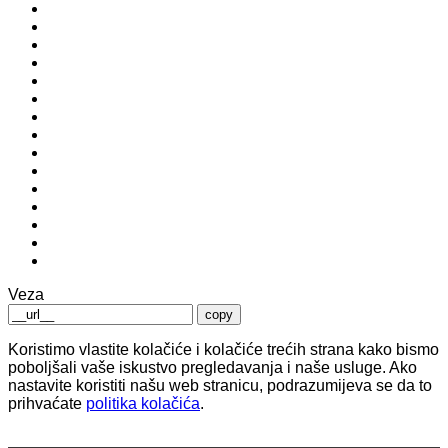
Veza
copy
Koristimo vlastite kolačiće i kolačiće trećih strana kako bismo
poboljšali vaše iskustvo pregledavanja i naše usluge. Ako
nastavite koristiti našu web stranicu, podrazumijeva se da to
prihvaćate
politika kolačića
.