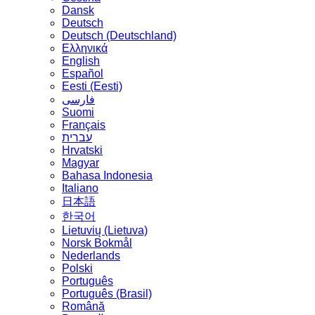
Dansk
Deutsch
Deutsch (Deutschland)
Ελληνικά
English
Español
Eesti (Eesti)
فارسی
Suomi
Français
עברית
Hrvatski
Magyar
Bahasa Indonesia
Italiano
日本語
한국어
Lietuvių (Lietuva)
‪Norsk Bokmål‬
Nederlands
Polski
Português
Português (Brasil)
Română