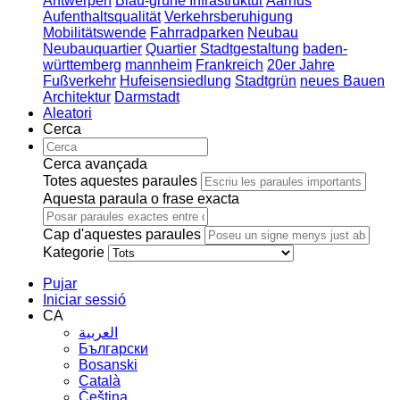
Antwerpen
Blau-grüne Infrastruktur
Aarhus
Aufenthaltsqualität
Verkehrsberuhigung
Mobilitätswende
Fahrradparken
Neubau
Neubauquartier
Quartier
Stadtgestaltung
baden-
württemberg
mannheim
Frankreich
20er Jahre
Fußverkehr
Hufeisensiedlung
Stadtgrün
neues Bauen
Architektur
Darmstadt
Aleatori
Cerca
Cerca avançada
Totes aquestes paraules
Aquesta paraula o frase exacta
Cap d'aquestes paraules
Kategorie
Pujar
Iniciar sessió
CA
العربية
Български
Bosanski
Сatalà
Čeština