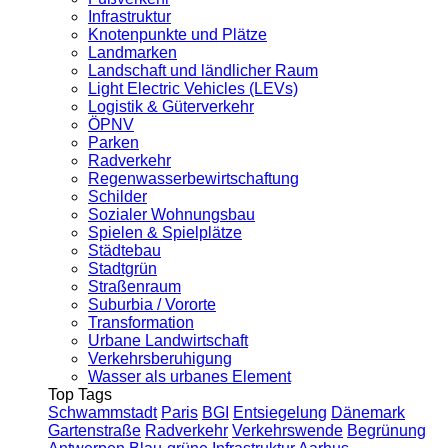
Infrastruktur
Knotenpunkte und Plätze
Landmarken
Landschaft und ländlicher Raum
Light Electric Vehicles (LEVs)
Logistik & Güterverkehr
ÖPNV
Parken
Radverkehr
Regenwasserbewirtschaftung
Schilder
Sozialer Wohnungsbau
Spielen & Spielplätze
Städtebau
Stadtgrün
Straßenraum
Suburbia / Vororte
Transformation
Urbane Landwirtschaft
Verkehrsberuhigung
Wasser als urbanes Element
Top Tags
Schwammstadt
Paris
BGI
Entsiegelung
Dänemark
Gartenstraße
Radverkehr
Verkehrswende
Begrünung