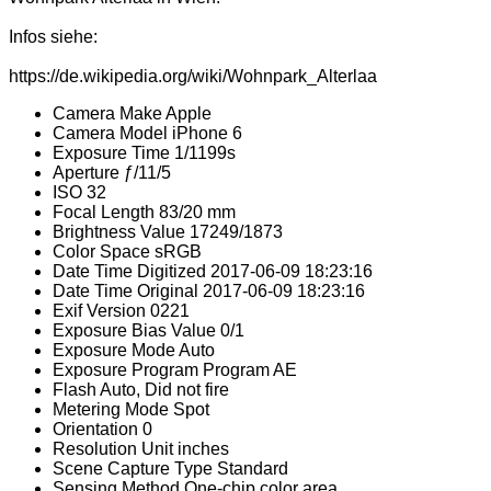
Infos siehe:
https://de.wikipedia.org/wiki/Wohnpark_Alterlaa
Camera Make
Apple
Camera Model
iPhone 6
Exposure Time
1/1199s
Aperture
ƒ/11/5
ISO
32
Focal Length
83/20 mm
Brightness Value
17249/1873
Color Space
sRGB
Date Time Digitized
2017-06-09 18:23:16
Date Time Original
2017-06-09 18:23:16
Exif Version
0221
Exposure Bias Value
0/1
Exposure Mode
Auto
Exposure Program
Program AE
Flash
Auto, Did not fire
Metering Mode
Spot
Orientation
0
Resolution Unit
inches
Scene Capture Type
Standard
Sensing Method
One-chip color area