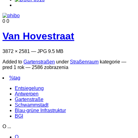
0
0
Van Hovestraat
3872 × 2581 — JPG 9.5 MB
Added to
Gartenstraßen
under
Straßenraum
kategorie —
pred 1 rok
— 2586 zobrazenia
%tag
Entsiegelung
Antwerpen
Gartenstraße
Schwammstadt
Blau-grüne Infrastruktur
BGI
O ...
O ...