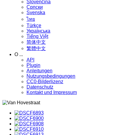
Slovenčina
Српски
Svenska
ไทย
Türkçe
Українська
Tiếng Việt
简体中文
繁體中文
O ...
API
Plugin
Anleitungen
Nutzungsbedingungen
CC0-Bilderlizenz
Datenschutz
Kontakt und Impressum