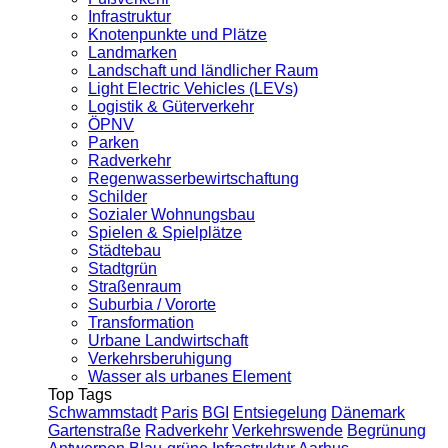
Infrastruktur
Knotenpunkte und Plätze
Landmarken
Landschaft und ländlicher Raum
Light Electric Vehicles (LEVs)
Logistik & Güterverkehr
ÖPNV
Parken
Radverkehr
Regenwasserbewirtschaftung
Schilder
Sozialer Wohnungsbau
Spielen & Spielplätze
Städtebau
Stadtgrün
Straßenraum
Suburbia / Vororte
Transformation
Urbane Landwirtschaft
Verkehrsberuhigung
Wasser als urbanes Element
Top Tags
Schwammstadt
Paris
BGI
Entsiegelung
Dänemark
Gartenstraße
Radverkehr
Verkehrswende
Begrünung