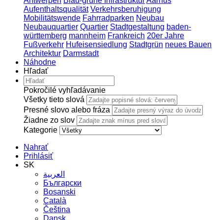
Antwerpen
Blau-grüne Infrastruktur
Aarhus
Aufenthaltsqualität
Verkehrsberuhigung
Mobilitätswende
Fahrradparken
Neubau
Neubauquartier
Quartier
Stadtgestaltung
baden-
württemberg
mannheim
Frankreich
20er Jahre
Fußverkehr
Hufeisensiedlung
Stadtgrün
neues Bauen
Architektur
Darmstadt
Náhodne
Hľadať
Pokročilé vyhľadávanie
Všetky tieto slová
Presné slovo alebo fráza
Žiadne zo slov
Kategorie
Nahrať
Prihlásiť
SK
العربية
Български
Bosanski
Сatalà
Čeština
Dansk