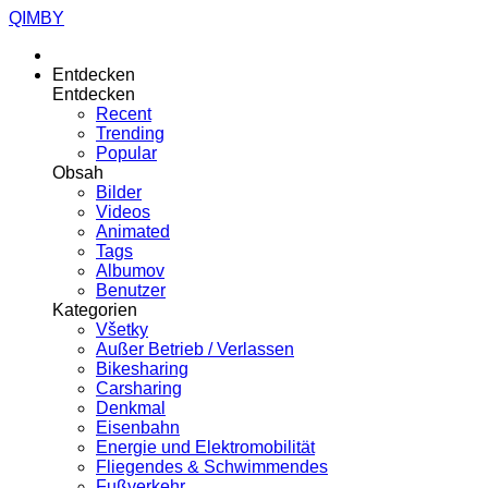
QIMBY
Entdecken
Entdecken
Recent
Trending
Popular
Obsah
Bilder
Videos
Animated
Tags
Albumov
Benutzer
Kategorien
Všetky
Außer Betrieb / Verlassen
Bikesharing
Carsharing
Denkmal
Eisenbahn
Energie und Elektromobilität
Fliegendes & Schwimmendes
Fußverkehr