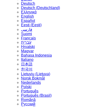
Deutsch
Deutsch (Deutschland)
Ελληνικά
English
Español
Eesti (Eesti)
فارسی
Suomi
Français
עברית
Hrvatski
Magyar
Bahasa Indonesia
Italiano
日本語
한국어
Lietuvių (Lietuva)
‪Norsk Bokmål‬
Nederlands
Polski
Português
Português (Brasil)
Română
Русский