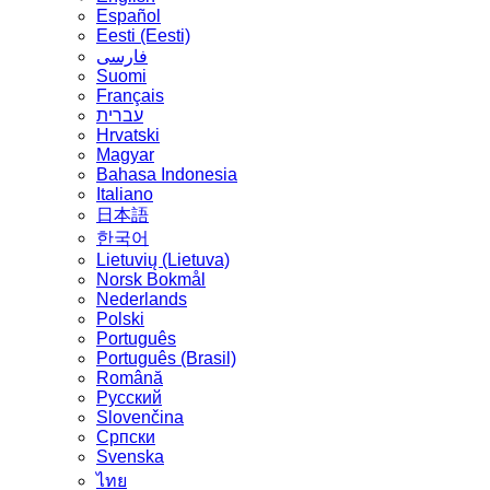
Español
Eesti (Eesti)
فارسی
Suomi
Français
עברית
Hrvatski
Magyar
Bahasa Indonesia
Italiano
日本語
한국어
Lietuvių (Lietuva)
‪Norsk Bokmål‬
Nederlands
Polski
Português
Português (Brasil)
Română
Русский
Slovenčina
Српски
Svenska
ไทย