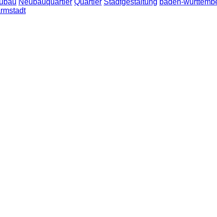
ubau
Neubauquartier
Quartier
Stadtgestaltung
baden-württemb
rmstadt