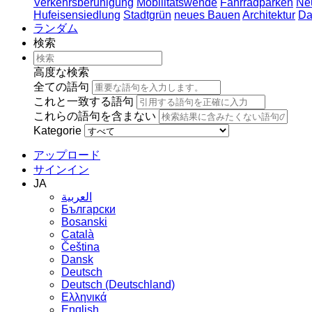
Verkehrsberuhigung
Mobilitätswende
Fahrradparken
Ne
Hufeisensiedlung
Stadtgrün
neues Bauen
Architektur
Da
ランダム
検索
高度な検索
全ての語句
これと一致する語句
これらの語句を含まない
Kategorie
アップロード
サインイン
JA
العربية
Български
Bosanski
Сatalà
Čeština
Dansk
Deutsch
Deutsch (Deutschland)
Ελληνικά
English