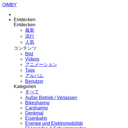
QIMBY
Entdecken
Entdecken
最新
流行
人気
コンテンツ
Bild
Videos
アニメーション
Tags
アルバム
Benutzer
Kategorien
すべて
Außer Betrieb / Verlassen
Bikesharing
Carsharing
Denkmal
Eisenbahn
Energie und Elektromobilität