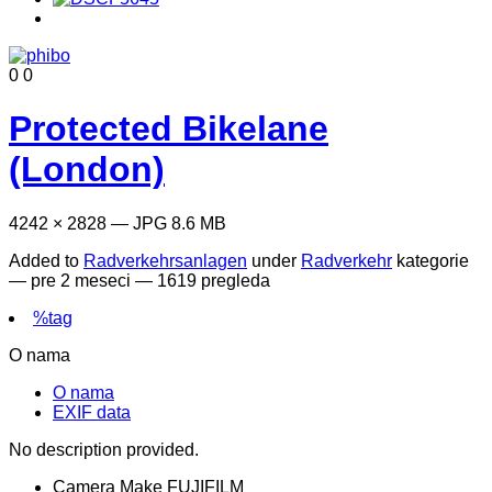
0
0
Protected Bikelane
(London)
4242 × 2828 — JPG 8.6 MB
Added to
Radverkehrsanlagen
under
Radverkehr
kategorie
—
pre 2 meseci
— 1619 pregleda
%tag
O nama
O nama
EXIF data
No description provided.
Camera Make
FUJIFILM