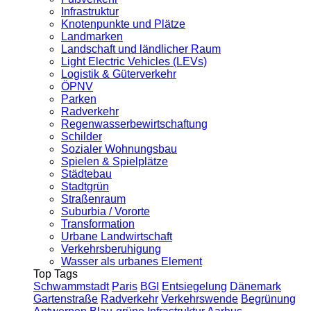
Infrastruktur
Knotenpunkte und Plätze
Landmarken
Landschaft und ländlicher Raum
Light Electric Vehicles (LEVs)
Logistik & Güterverkehr
ÖPNV
Parken
Radverkehr
Regenwasserbewirtschaftung
Schilder
Sozialer Wohnungsbau
Spielen & Spielplätze
Städtebau
Stadtgrün
Straßenraum
Suburbia / Vororte
Transformation
Urbane Landwirtschaft
Verkehrsberuhigung
Wasser als urbanes Element
Top Tags
Schwammstadt
Paris
BGI
Entsiegelung
Dänemark
Gartenstraße
Radverkehr
Verkehrswende
Begrünung