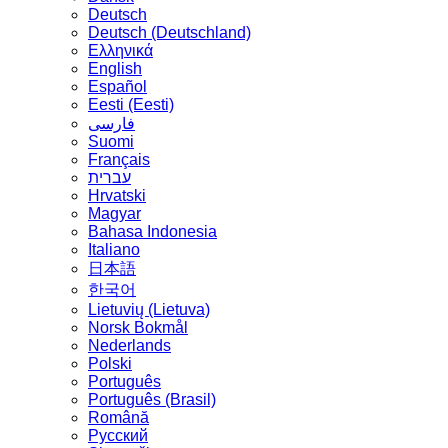
Deutsch
Deutsch (Deutschland)
Ελληνικά
English
Español
Eesti (Eesti)
فارسی
Suomi
Français
עברית
Hrvatski
Magyar
Bahasa Indonesia
Italiano
日本語
한국어
Lietuvių (Lietuva)
‪Norsk Bokmål‬
Nederlands
Polski
Português
Português (Brasil)
Română
Русский