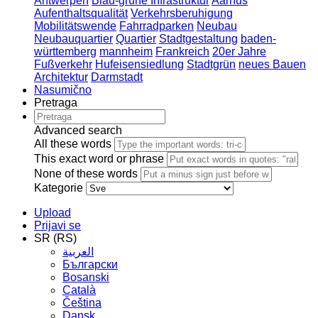
Antwerpen
Blau-grüne Infrastruktur
Aarhus
Aufenthaltsqualität
Verkehrsberuhigung
Mobilitätswende
Fahrradparken
Neubau
Neubauquartier
Quartier
Stadtgestaltung
baden-
württemberg
mannheim
Frankreich
20er Jahre
Fußverkehr
Hufeisensiedlung
Stadtgrün
neues Bauen
Architektur
Darmstadt
Nasumično
Pretraga
Advanced search
All these words
This exact word or phrase
None of these words
Kategorie
Upload
Prijavi se
SR (RS)
العربية
Български
Bosanski
Сatalà
Čeština
Dansk