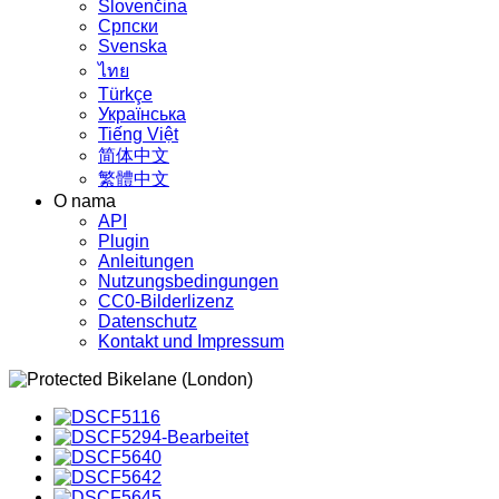
Slovenčina
Српски
Svenska
ไทย
Türkçe
Українська
Tiếng Việt
简体中文
繁體中文
O nama
API
Plugin
Anleitungen
Nutzungsbedingungen
CC0-Bilderlizenz
Datenschutz
Kontakt und Impressum