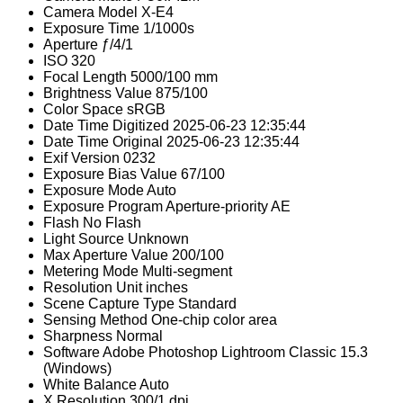
Camera Model
X-E4
Exposure Time
1/1000s
Aperture
ƒ/4/1
ISO
320
Focal Length
5000/100 mm
Brightness Value
875/100
Color Space
sRGB
Date Time Digitized
2025-06-23 12:35:44
Date Time Original
2025-06-23 12:35:44
Exif Version
0232
Exposure Bias Value
67/100
Exposure Mode
Auto
Exposure Program
Aperture-priority AE
Flash
No Flash
Light Source
Unknown
Max Aperture Value
200/100
Metering Mode
Multi-segment
Resolution Unit
inches
Scene Capture Type
Standard
Sensing Method
One-chip color area
Sharpness
Normal
Software
Adobe Photoshop Lightroom Classic 15.3
(Windows)
White Balance
Auto
X Resolution
300/1 dpi