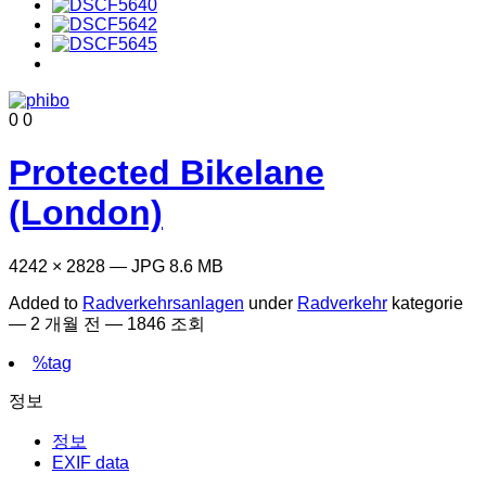
0
0
Protected Bikelane
(London)
4242 × 2828 — JPG 8.6 MB
Added to
Radverkehrsanlagen
under
Radverkehr
kategorie
—
2 개월 전
— 1846 조회
%tag
정보
정보
EXIF data