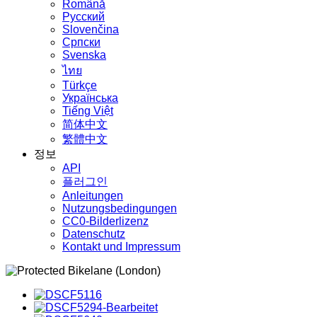
Română
Русский
Slovenčina
Српски
Svenska
ไทย
Türkçe
Українська
Tiếng Việt
简体中文
繁體中文
정보
API
플러그인
Anleitungen
Nutzungsbedingungen
CC0-Bilderlizenz
Datenschutz
Kontakt und Impressum