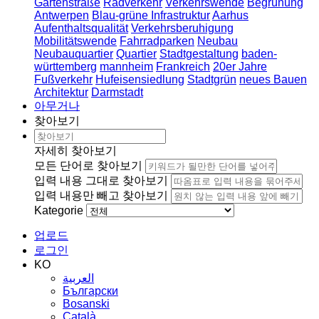
Gartenstraße
Radverkehr
Verkehrswende
Begrünung
Antwerpen
Blau-grüne Infrastruktur
Aarhus
Aufenthaltsqualität
Verkehrsberuhigung
Mobilitätswende
Fahrradparken
Neubau
Neubauquartier
Quartier
Stadtgestaltung
baden-
württemberg
mannheim
Frankreich
20er Jahre
Fußverkehr
Hufeisensiedlung
Stadtgrün
neues Bauen
Architektur
Darmstadt
아무거나
찾아보기
자세히 찾아보기
모든 단어로 찾아보기
입력 내용 그대로 찾아보기
입력 내용만 빼고 찾아보기
Kategorie
업로드
로그인
KO
العربية
Български
Bosanski
Сatalà