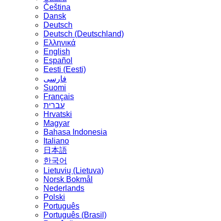
Čeština
Dansk
Deutsch
Deutsch (Deutschland)
Ελληνικά
English
Español
Eesti (Eesti)
فارسی
Suomi
Français
עברית
Hrvatski
Magyar
Bahasa Indonesia
Italiano
日本語
한국어
Lietuvių (Lietuva)
‪Norsk Bokmål‬
Nederlands
Polski
Português
Português (Brasil)