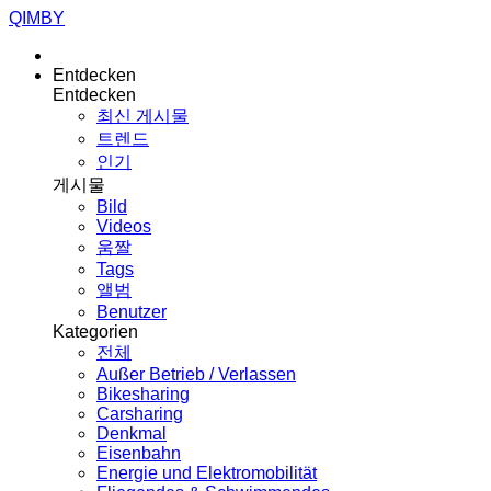
QIMBY
Entdecken
Entdecken
최신 게시물
트렌드
인기
게시물
Bild
Videos
움짤
Tags
앨범
Benutzer
Kategorien
전체
Außer Betrieb / Verlassen
Bikesharing
Carsharing
Denkmal
Eisenbahn
Energie und Elektromobilität