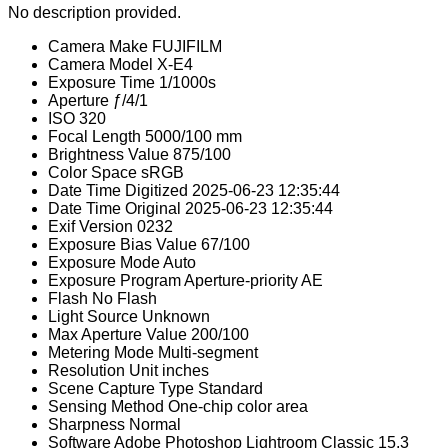
No description provided.
Camera Make
FUJIFILM
Camera Model
X-E4
Exposure Time
1/1000s
Aperture
ƒ/4/1
ISO
320
Focal Length
5000/100 mm
Brightness Value
875/100
Color Space
sRGB
Date Time Digitized
2025-06-23 12:35:44
Date Time Original
2025-06-23 12:35:44
Exif Version
0232
Exposure Bias Value
67/100
Exposure Mode
Auto
Exposure Program
Aperture-priority AE
Flash
No Flash
Light Source
Unknown
Max Aperture Value
200/100
Metering Mode
Multi-segment
Resolution Unit
inches
Scene Capture Type
Standard
Sensing Method
One-chip color area
Sharpness
Normal
Software
Adobe Photoshop Lightroom Classic 15.3