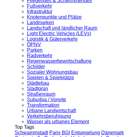
Fliegendes & Schwimmendes
Fußverkehr
Infrastruktur
Knotenpunkte und Plätze
Landmarken
Landschaft und ländlicher Raum
Light Electric Vehicles (LEVs)
Logistik & Güterverkehr
ÖPNV
Parken
Radverkehr
Regenwasserbewirtschaftung
Schilder
Sozialer Wohnungsbau
Spielen & Spielplätze
Städtebau
Stadtgrün
Straßenraum
Suburbia / Vororte
Transformation
Urbane Landwirtschaft
Verkehrsberuhigung
Wasser als urbanes Element
Top Tags
Schwammstadt
Paris
BGI
Entsiegelung
Dänemark