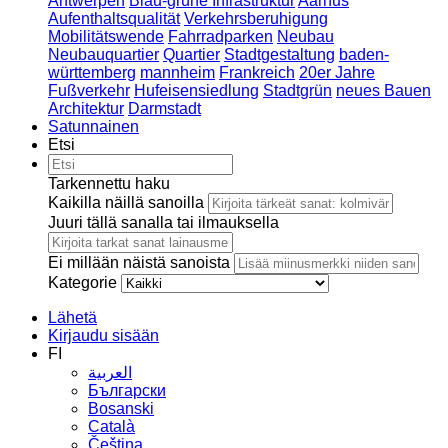
Antwerpen
Blau-grüne Infrastruktur
Aarhus
Aufenthaltsqualität
Verkehrsberuhigung
Mobilitätswende
Fahrradparken
Neubau
Neubauquartier
Quartier
Stadtgestaltung
baden-
württemberg
mannheim
Frankreich
20er Jahre
Fußverkehr
Hufeisensiedlung
Stadtgrün
neues Bauen
Architektur
Darmstadt
Satunnainen
Etsi
Tarkennettu haku
Kaikilla näillä sanoilla
Juuri tällä sanalla tai ilmauksella
Ei millään näistä sanoista
Kategorie
Lähetä
Kirjaudu sisään
FI
العربية
Български
Bosanski
Сatalà
Čeština