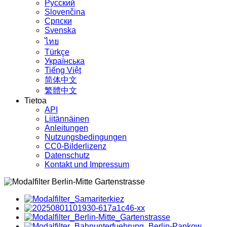
Русский
Slovenčina
Српски
Svenska
ไทย
Türkçe
Українська
Tiếng Việt
简体中文
繁體中文
Tietoa
API
Liitännäinen
Anleitungen
Nutzungsbedingungen
CC0-Bilderlizenz
Datenschutz
Kontakt und Impressum