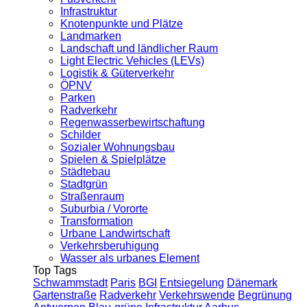
Infrastruktur
Knotenpunkte und Plätze
Landmarken
Landschaft und ländlicher Raum
Light Electric Vehicles (LEVs)
Logistik & Güterverkehr
ÖPNV
Parken
Radverkehr
Regenwasserbewirtschaftung
Schilder
Sozialer Wohnungsbau
Spielen & Spielplätze
Städtebau
Stadtgrün
Straßenraum
Suburbia / Vororte
Transformation
Urbane Landwirtschaft
Verkehrsberuhigung
Wasser als urbanes Element
Top Tags
Schwammstadt
Paris
BGI
Entsiegelung
Dänemark
Gartenstraße
Radverkehr
Verkehrswende
Begrünung