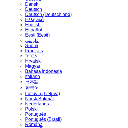
Dansk
Deutsch
Deutsch (Deutschland)
Ελληνικά
English
Español
Eesti (Eesti)
فارسی
Suomi
Français
עברית
Hrvatski
Magyar
Bahasa Indonesia
Italiano
日本語
한국어
Lietuvių (Lietuva)
‪Norsk Bokmål‬
Nederlands
Polski
Português
Português (Brasil)
Română