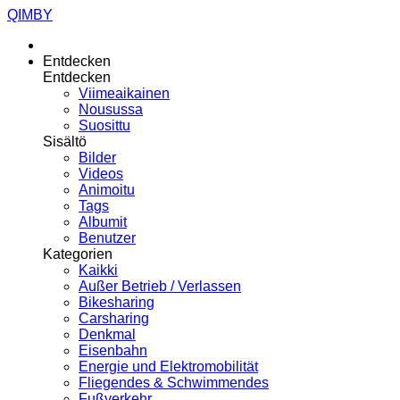
QIMBY
Entdecken
Entdecken
Viimeaikainen
Nousussa
Suosittu
Sisältö
Bilder
Videos
Animoitu
Tags
Albumit
Benutzer
Kategorien
Kaikki
Außer Betrieb / Verlassen
Bikesharing
Carsharing
Denkmal
Eisenbahn
Energie und Elektromobilität
Fliegendes & Schwimmendes
Fußverkehr