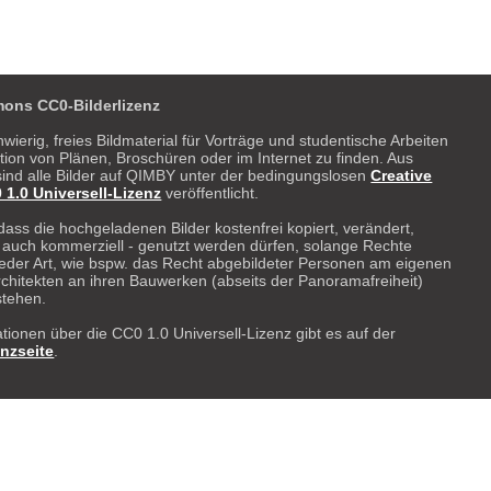
ons CC0-Bilderlizenz
hwierig, freies Bildmaterial für Vorträge und studentische Arbeiten
ration von Plänen, Broschüren oder im Internet zu finden. Aus
ind alle Bilder auf QIMBY unter der bedingungslosen
Creative
.0 Universell-Lizenz
veröffentlicht.
dass die hochgeladenen Bilder kostenfrei kopiert, verändert,
- auch kommerziell - genutzt werden dürfen, solange Rechte
 weder Art, wie bspw. das Recht abgebildeter Personen am eigenen
rchitekten an ihren Bauwerken (abseits der Panoramafreiheit)
stehen.
tionen über die CC0 1.0 Universell-Lizenz gibt es auf der
enzseite
.