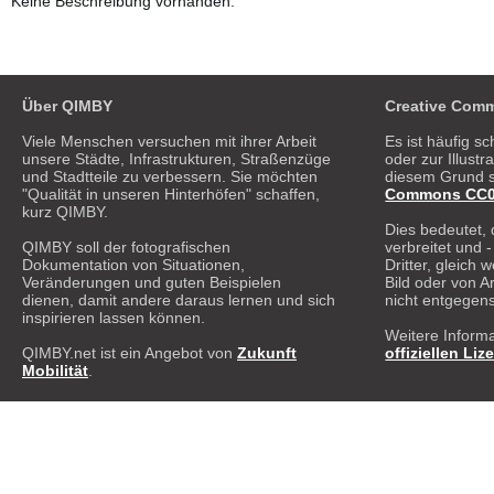
Keine Beschreibung vorhanden.
Über QIMBY
Creative Comm
Viele Menschen versuchen mit ihrer Arbeit
Es ist häufig sc
unsere Städte, Infrastrukturen, Straßenzüge
oder zur Illust
und Stadtteile zu verbessern. Sie möchten
diesem Grund s
"Qualität in unseren Hinterhöfen" schaffen,
Commons CC0 1
kurz QIMBY.
Dies bedeutet, 
QIMBY soll der fotografischen
verbreitet und 
Dokumentation von Situationen,
Dritter, gleich
Veränderungen und guten Beispielen
Bild oder von A
dienen, damit andere daraus lernen und sich
nicht entgegen
inspirieren lassen können.
Weitere Informa
QIMBY.net ist ein Angebot von
Zukunft
offiziellen Liz
Mobilität
.