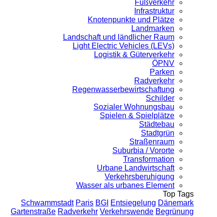
Fußverkehr
Infrastruktur
Knotenpunkte und Plätze
Landmarken
Landschaft und ländlicher Raum
Light Electric Vehicles (LEVs)
Logistik & Güterverkehr
ÖPNV
Parken
Radverkehr
Regenwasserbewirtschaftung
Schilder
Sozialer Wohnungsbau
Spielen & Spielplätze
Städtebau
Stadtgrün
Straßenraum
Suburbia / Vororte
Transformation
Urbane Landwirtschaft
Verkehrsberuhigung
Wasser als urbanes Element
Top Tags
Schwammstadt
Paris
BGI
Entsiegelung
Dänemark
Gartenstraße
Radverkehr
Verkehrswende
Begrünung