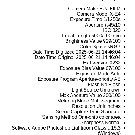
Camera Make
FUJIFILM
Camera Model
X-E4
Exposure Time
1/1250s
Aperture
ƒ/45/10
ISO
320
Focal Length
5000/100 mm
Brightness Value
929/100
Color Space
sRGB
Date Time Digitized
2025-06-21 14:46:04
Date Time Original
2025-06-21 14:46:04
Exif Version
0232
Exposure Bias Value
67/100
Exposure Mode
Auto
Exposure Program
Aperture-priority AE
Flash
No Flash
Light Source
Unknown
Max Aperture Value
200/100
Metering Mode
Multi-segment
Resolution Unit
inches
Scene Capture Type
Standard
Sensing Method
One-chip color area
Sharpness
Normal
Software
Adobe Photoshop Lightroom Classic 15.3
(Windows)