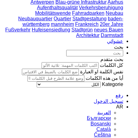
Antwerpen
Blau-grüne Infrastruktur
Aarhus
Aufenthaltsqualität
Verkehrsberuhigung
Mobilitätswende
Fahrradparken
Neubau
Neubauquartier
Quartier
Stadtgestaltung
baden-
württemberg
mannheim
Frankreich
20er Jahre
Fußverkehr
Hufeisensiedlung
Stadtgrün
neues Bauen
Architektur
Darmstadt
عشوائي
بحث
بحث متقدم
كل الكلمات
نفس الكلمة او العبارة
أيا من هذه الكلمات
Kategorie
رفع
تسجيل الدخول
AR
العربية
Български
Bosanski
Сatalà
Čeština