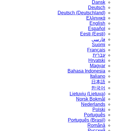
Dansk
Deutsch
Deutsch (Deutschland)
Ελληνικά
English
Español
Eesti (Eesti)
فارسی
Suomi
Français
עברית
Hrvatski
Magyar
Bahasa Indonesia
Italiano
日本語
한국어
Lietuvių (Lietuva)
‪Norsk Bokmål‬
Nederlands
Polski
Português
Português (Brasil)
Română
Русский