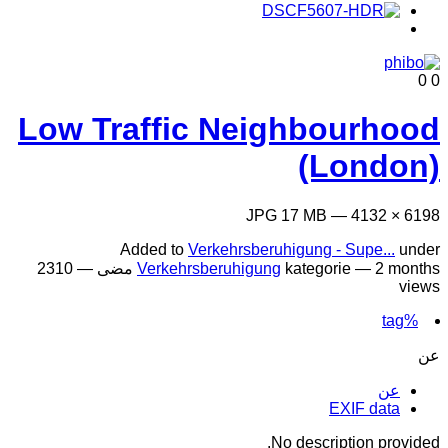
0
0
Low Traffic Neighbourhood
(London)
6198 × 4132 — JPG 17 MB
Added to
Verkehrsberuhigung - Supe...
under
2 months مضى
kategorie —
Verkehrsberuhigung
— 2310
views
%tag
عن
عن
EXIF data
No description provided.