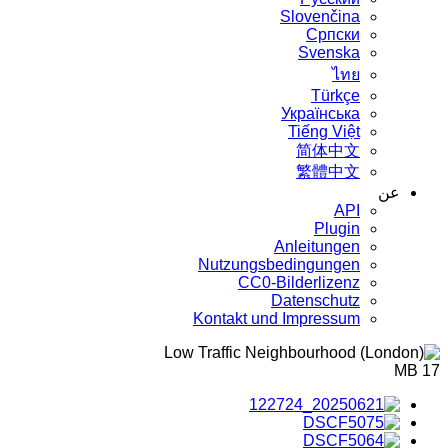
Slovenčina
Српски
Svenska
ไทย
Türkçe
Українська
Tiếng Việt
简体中文
繁體中文
عن
API
Plugin
Anleitungen
Nutzungsbedingungen
CC0-Bilderlizenz
Datenschutz
Kontakt und Impressum
17 MB