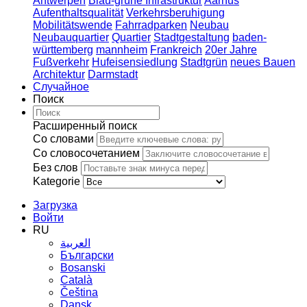
Antwerpen
Blau-grüne Infrastruktur
Aarhus
Aufenthaltsqualität
Verkehrsberuhigung
Mobilitätswende
Fahrradparken
Neubau
Neubauquartier
Quartier
Stadtgestaltung
baden-
württemberg
mannheim
Frankreich
20er Jahre
Fußverkehr
Hufeisensiedlung
Stadtgrün
neues Bauen
Architektur
Darmstadt
Случайное
Поиск
Расширенный поиск
Со словами
Со словосочетанием
Без слов
Kategorie
Загрузка
Войти
RU
العربية
Български
Bosanski
Сatalà
Čeština
Dansk