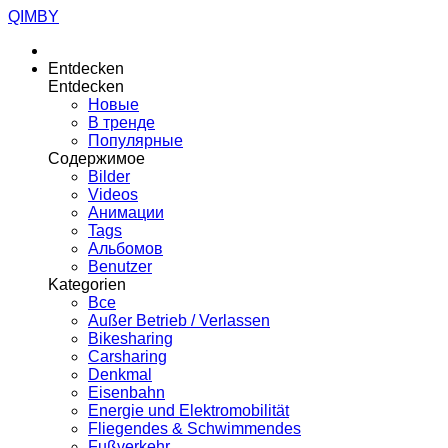
QIMBY
Entdecken
Entdecken
Новые
В тренде
Популярные
Содержимое
Bilder
Videos
Анимации
Tags
Альбомов
Benutzer
Kategorien
Все
Außer Betrieb / Verlassen
Bikesharing
Carsharing
Denkmal
Eisenbahn
Energie und Elektromobilität
Fliegendes & Schwimmendes
Fußverkehr