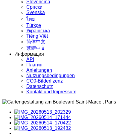
Slovenčina
Српски
Svenska
ไทย
Türkçe
Українська
Tiếng Việt
简体中文
繁體中文
Информация
API
Плагин
Anleitungen
Nutzungsbedingungen
CC0-Bilderlizenz
Datenschutz
Kontakt und Impressum