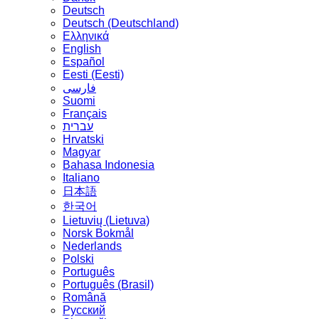
Deutsch
Deutsch (Deutschland)
Ελληνικά
English
Español
Eesti (Eesti)
فارسی
Suomi
Français
עברית
Hrvatski
Magyar
Bahasa Indonesia
Italiano
日本語
한국어
Lietuvių (Lietuva)
‪Norsk Bokmål‬
Nederlands
Polski
Português
Português (Brasil)
Română
Русский