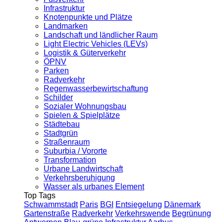
Infrastruktur
Knotenpunkte und Plätze
Landmarken
Landschaft und ländlicher Raum
Light Electric Vehicles (LEVs)
Logistik & Güterverkehr
ÖPNV
Parken
Radverkehr
Regenwasserbewirtschaftung
Schilder
Sozialer Wohnungsbau
Spielen & Spielplätze
Städtebau
Stadtgrün
Straßenraum
Suburbia / Vororte
Transformation
Urbane Landwirtschaft
Verkehrsberuhigung
Wasser als urbanes Element
Top Tags
Schwammstadt
Paris
BGI
Entsiegelung
Dänemark
Gartenstraße
Radverkehr
Verkehrswende
Begrünung