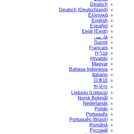
Deutsch
Deutsch (Deutschland)
Ελληνικά
English
Español
Eesti (Eesti)
فارسی
Suomi
Français
עברית
Hrvatski
Magyar
Bahasa Indonesia
Italiano
日本語
한국어
Lietuvių (Lietuva)
‪Norsk Bokmål‬
Nederlands
Polski
Português
Português (Brasil)
Română
Русский