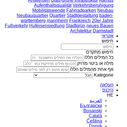
Antwerpen
Blau-grüne Infrastruktur
Aarhus
Aufenthaltsqualität
Verkehrsberuhigung
Mobilitätswende
Fahrradparken
Neubau
Neubauquartier
Quartier
Stadtgestaltung
baden-
württemberg
mannheim
Frankreich
20er Jahre
Fußverkehr
Hufeisensiedlung
Stadtgrün
neues Bauen
Architektur
Darmstadt
אקראי
חיפוש
חיפוש מתקדם
כל המילים הללו
מילה או ביטוי מדויק
אף אחת מהמילים הללו
Kategorie
העלאה
היכנס
HE
العربية
Български
Bosanski
Сatalà
Čeština
Dansk