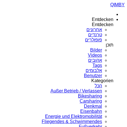
QIMBY
Entdecken
Entdecken
אחרונים
טרנדים
פופולרים
תוכן
Bilder
Videos
אהובים
Tags
אלבומים
Benutzer
Kategorien
הכל
Außer Betrieb / Verlassen
Bikesharing
Carsharing
Denkmal
Eisenbahn
Energie und Elektromobilität
Fliegendes & Schwimmendes
Fußverkehr