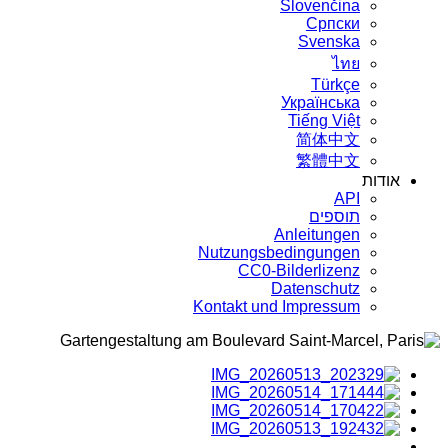
Slovenčina
Српски
Svenska
ไทย
Türkçe
Українська
Tiếng Việt
简体中文
繁體中文
אודות
API
תוספים
Anleitungen
Nutzungsbedingungen
CC0-Bilderlizenz
Datenschutz
Kontakt und Impressum