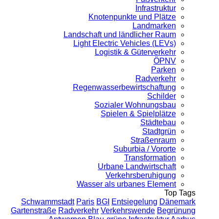
Infrastruktur
Knotenpunkte und Plätze
Landmarken
Landschaft und ländlicher Raum
Light Electric Vehicles (LEVs)
Logistik & Güterverkehr
ÖPNV
Parken
Radverkehr
Regenwasserbewirtschaftung
Schilder
Sozialer Wohnungsbau
Spielen & Spielplätze
Städtebau
Stadtgrün
Straßenraum
Suburbia / Vororte
Transformation
Urbane Landwirtschaft
Verkehrsberuhigung
Wasser als urbanes Element
Top Tags
Schwammstadt
Paris
BGI
Entsiegelung
Dänemark
Gartenstraße
Radverkehr
Verkehrswende
Begrünung