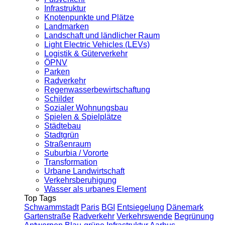
Infrastruktur
Knotenpunkte und Plätze
Landmarken
Landschaft und ländlicher Raum
Light Electric Vehicles (LEVs)
Logistik & Güterverkehr
ÖPNV
Parken
Radverkehr
Regenwasserbewirtschaftung
Schilder
Sozialer Wohnungsbau
Spielen & Spielplätze
Städtebau
Stadtgrün
Straßenraum
Suburbia / Vororte
Transformation
Urbane Landwirtschaft
Verkehrsberuhigung
Wasser als urbanes Element
Top Tags
Schwammstadt
Paris
BGI
Entsiegelung
Dänemark
Gartenstraße
Radverkehr
Verkehrswende
Begrünung