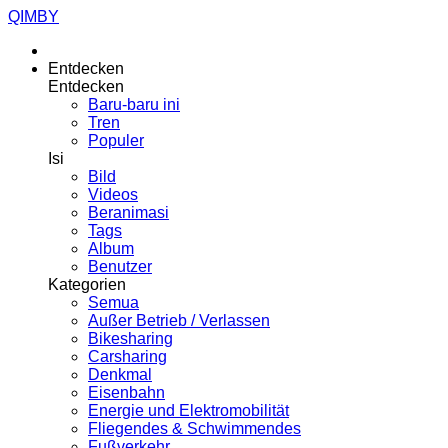
QIMBY
Entdecken
Entdecken
Baru-baru ini
Tren
Populer
Isi
Bild
Videos
Beranimasi
Tags
Album
Benutzer
Kategorien
Semua
Außer Betrieb / Verlassen
Bikesharing
Carsharing
Denkmal
Eisenbahn
Energie und Elektromobilität
Fliegendes & Schwimmendes
Fußverkehr