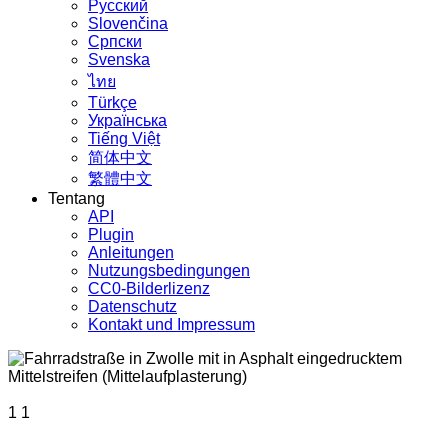
Русский
Slovenčina
Српски
Svenska
ไทย
Türkçe
Українська
Tiếng Việt
简体中文
繁體中文
Tentang
API
Plugin
Anleitungen
Nutzungsbedingungen
CC0-Bilderlizenz
Datenschutz
Kontakt und Impressum
1
1