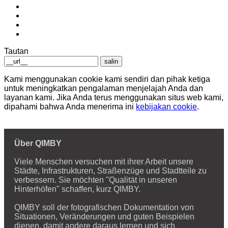
Tautan
salin
Kami menggunakan cookie kami sendiri dan pihak ketiga
untuk meningkatkan pengalaman menjelajah Anda dan
layanan kami. Jika Anda terus menggunakan situs web kami,
dipahami bahwa Anda menerima ini
kebijakan cookie
.
Über QIMBY
Viele Menschen versuchen mit ihrer Arbeit unsere
Städte, Infrastrukturen, Straßenzüge und Stadtteile zu
verbessern. Sie möchten "Qualität in unseren
Hinterhöfen" schaffen, kurz QIMBY.
QIMBY soll der fotografischen Dokumentation von
Situationen, Veränderungen und guten Beispielen
dienen, damit andere daraus lernen und sich