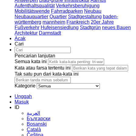
Antwerpen
Blau-grüne Infrastruktur
Aarhus
Aufenthaltsqualität
Verkehrsberuhigung
Mobilitätswende
Fahrradparken
Neubau
Neubauquartier
Quartier
Stadtgestaltung
baden-
württemberg
mannheim
Frankreich
20er Jahre
Fußverkehr
Hufeisensiedlung
Stadtgrün
neues Bauen
Architektur
Darmstadt
Acak
Cari
Pencarian lanjutan
Semua kata ini
Kata atau farsa tertentu ini
Tak satu pun dari kata-kata ini
Kategorie
Unggah
Masuk
ID
العربية
Български
Bosanski
Сatalà
Čeština