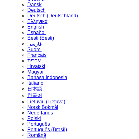
Dansk
Deutsch
Deutsch (Deutschland)
Ελληνικά
English
Español
Eesti (Eesti)
فارسی
Suomi
Français
עברית
Hrvatski
Magyar
Bahasa Indonesia
Italiano
日本語
한국어
Lietuvių (Lietuva)
‪Norsk Bokmål‬
Nederlands
Polski
Português
Português (Brasil)
Română