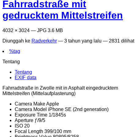
Fahrradstraße mit
gedrucktem Mittelstreifen
4032 × 3024 — JPG 3.6 MB
Diunggah ke
Radverkehr
—
3 tahun yang lalu
— 2831 dilihat
%tag
Tentang
Tentang
EXIF data
Fahrradstraße in Zwolle mit in Asphalt eingedrucktem
Mittelstreifen (Mittelaufplasterung)
Camera Make
Apple
Camera Model
iPhone SE (2nd generation)
Exposure Time
1/1845s
Aperture
ƒ/9/5
ISO
20
Focal Length
399/100 mm
Brightness Value
80895/8258