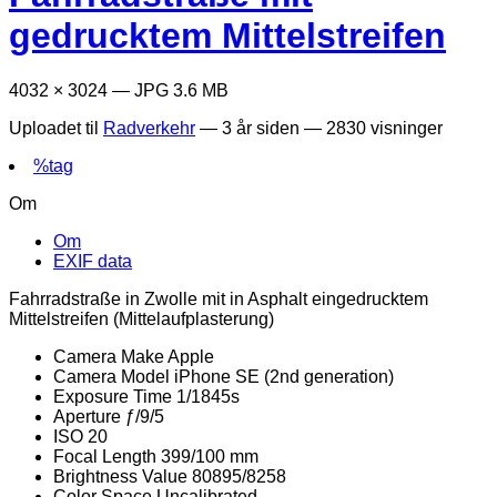
gedrucktem Mittelstreifen
4032 × 3024 — JPG 3.6 MB
Uploadet til
Radverkehr
—
3 år siden
— 2830 visninger
%tag
Om
Om
EXIF data
Fahrradstraße in Zwolle mit in Asphalt eingedrucktem
Mittelstreifen (Mittelaufplasterung)
Camera Make
Apple
Camera Model
iPhone SE (2nd generation)
Exposure Time
1/1845s
Aperture
ƒ/9/5
ISO
20
Focal Length
399/100 mm
Brightness Value
80895/8258
Color Space
Uncalibrated