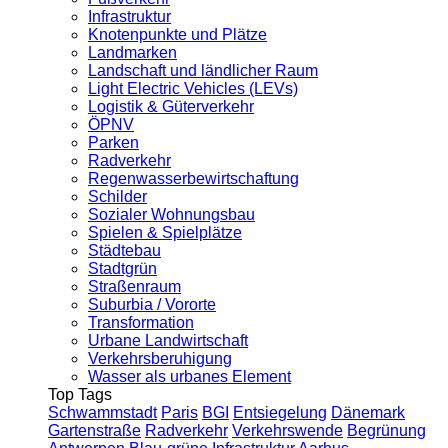
Infrastruktur
Knotenpunkte und Plätze
Landmarken
Landschaft und ländlicher Raum
Light Electric Vehicles (LEVs)
Logistik & Güterverkehr
ÖPNV
Parken
Radverkehr
Regenwasserbewirtschaftung
Schilder
Sozialer Wohnungsbau
Spielen & Spielplätze
Städtebau
Stadtgrün
Straßenraum
Suburbia / Vororte
Transformation
Urbane Landwirtschaft
Verkehrsberuhigung
Wasser als urbanes Element
Top Tags
Schwammstadt
Paris
BGI
Entsiegelung
Dänemark
Gartenstraße
Radverkehr
Verkehrswende
Begrünung