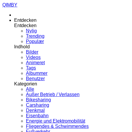
QIMBY
Entdecken
Entdecken
Nylig
Trending
Populær
Indhold
Bilder
Videos
Animeret
Tags
Albummer
Benutzer
Kategorien
Alle
Außer Betrieb / Verlassen
Bikesharing
Carsharing
Denkmal
Eisenbahn
Energie und Elektromobilität
Fliegendes & Schwimmendes
Fußverkehr