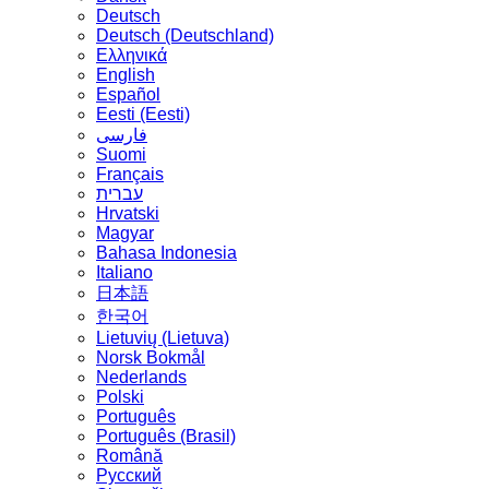
Deutsch
Deutsch (Deutschland)
Ελληνικά
English
Español
Eesti (Eesti)
فارسی
Suomi
Français
עברית
Hrvatski
Magyar
Bahasa Indonesia
Italiano
日本語
한국어
Lietuvių (Lietuva)
‪Norsk Bokmål‬
Nederlands
Polski
Português
Português (Brasil)
Română
Русский