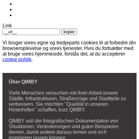
Link
kopier
Vi bruger vores egne og tredjeparts cookies til at forbedre din
browseroplevelse og vores tjenester. Hvis du fortsætter med
at bruge vores hjemmeside, forstås det, at du accepterer
cookie politik
.
Über QIMBY
Viele Menschen versuchen mit ihrer Arbeit unsere
Städte, Infrastrukturen, Straßenzüge und Stadtteile zu
verbessern. Sie möchten "Qualität in unseren
Hinterhöfen" schaffen, kurz QIMBY.
QIMBY soll der fotografischen Dokumentation von
Situationen, Veränderungen und guten Beispielen
dienen, damit andere daraus lernen und sich
inspirieren lassen können.