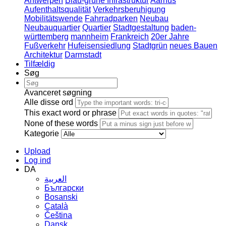
Antwerpen
Blau-grüne Infrastruktur
Aarhus
Aufenthaltsqualität
Verkehrsberuhigung
Mobilitätswende
Fahrradparken
Neubau
Neubauquartier
Quartier
Stadtgestaltung
baden-
württemberg
mannheim
Frankreich
20er Jahre
Fußverkehr
Hufeisensiedlung
Stadtgrün
neues Bauen
Architektur
Darmstadt
Tilfældig
Søg
Avanceret søgning
Alle disse ord
This exact word or phrase
None of these words
Kategorie
Upload
Log ind
DA
العربية
Български
Bosanski
Сatalà
Čeština
Dansk