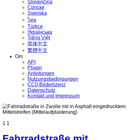
Slovenčina
Српски
Svenska
ไทย
Türkçe
Українська
Tiếng Việt
简体中文
繁體中文
Om
API
Plugin
Anleitungen
Nutzungsbedingungen
CC0-Bilderlizenz
Datenschutz
Kontakt und Impressum
1
1
Fahrradstraße mit