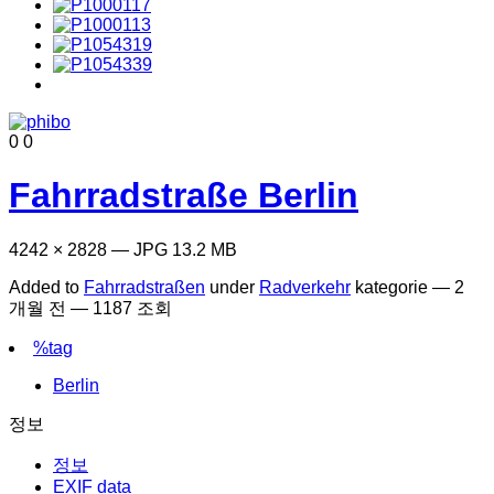
0
0
Fahrradstraße Berlin
4242 × 2828 — JPG 13.2 MB
Added to
Fahrradstraßen
under
Radverkehr
kategorie —
2
개월 전
— 1187 조회
%tag
Berlin
정보
정보
EXIF data