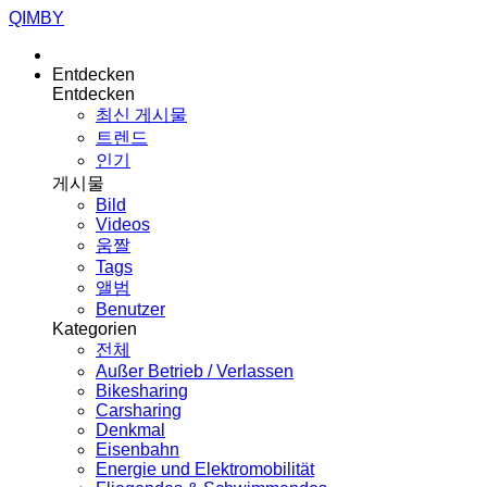
QIMBY
Entdecken
Entdecken
최신 게시물
트렌드
인기
게시물
Bild
Videos
움짤
Tags
앨범
Benutzer
Kategorien
전체
Außer Betrieb / Verlassen
Bikesharing
Carsharing
Denkmal
Eisenbahn
Energie und Elektromobilität