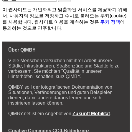
이 웹사이트는 개인화되고 맞춤화된 서비스를 제공하기 위해
서, 사용자의 정보를 저장하고 수시로 불러오는 쿠키(cookie)
를 사용합니다. 웹사이트 이용을 계속하는 것은
쿠키 정책
에
동의하는 것으로 간주합니다.
Über QIMBY
Viele Menschen versuchen mit ihrer Arbeit unsere
Städte, Infrastrukturen, Straßenzüge und Stadtteile zu
verbessern. Sie möchten "Qualität in unseren
Hinterhöfen" schaffen, kurz QIMBY.
QIMBY soll der fotografischen Dokumentation von
Situationen, Veränderungen und guten Beispielen
dienen, damit andere daraus lernen und sich
inspirieren lassen können.
QIMBY.net ist ein Angebot von
Zukunft Mobilität
.
Creative Commons CC0-Bilderlizenz