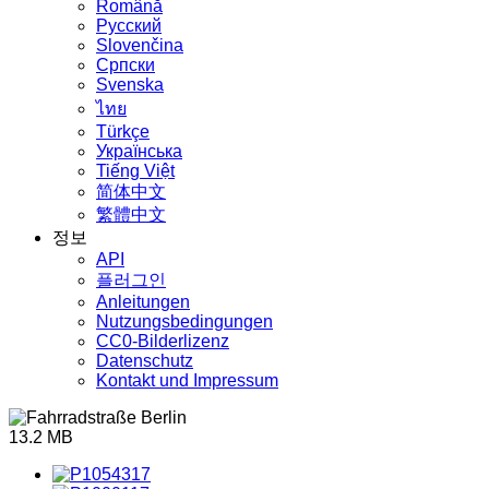
Română
Русский
Slovenčina
Српски
Svenska
ไทย
Türkçe
Українська
Tiếng Việt
简体中文
繁體中文
정보
API
플러그인
Anleitungen
Nutzungsbedingungen
CC0-Bilderlizenz
Datenschutz
Kontakt und Impressum
13.2 MB