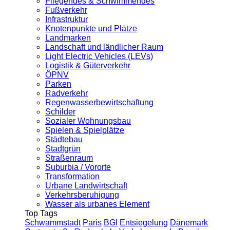
Fliegendes & Schwimmendes
Fußverkehr
Infrastruktur
Knotenpunkte und Plätze
Landmarken
Landschaft und ländlicher Raum
Light Electric Vehicles (LEVs)
Logistik & Güterverkehr
ÖPNV
Parken
Radverkehr
Regenwasserbewirtschaftung
Schilder
Sozialer Wohnungsbau
Spielen & Spielplätze
Städtebau
Stadtgrün
Straßenraum
Suburbia / Vororte
Transformation
Urbane Landwirtschaft
Verkehrsberuhigung
Wasser als urbanes Element
Top Tags
Schwammstadt
Paris
BGI
Entsiegelung
Dänemark