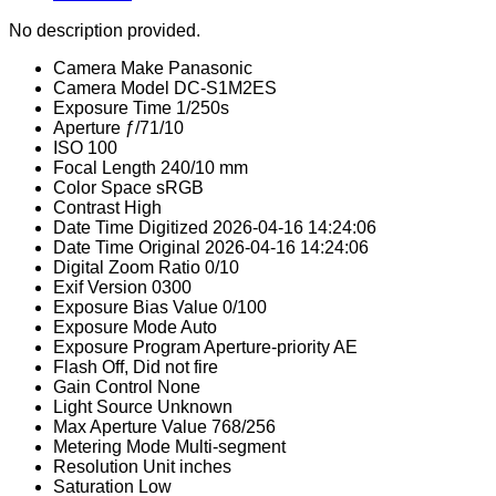
No description provided.
Camera Make
Panasonic
Camera Model
DC-S1M2ES
Exposure Time
1/250s
Aperture
ƒ/71/10
ISO
100
Focal Length
240/10 mm
Color Space
sRGB
Contrast
High
Date Time Digitized
2026-04-16 14:24:06
Date Time Original
2026-04-16 14:24:06
Digital Zoom Ratio
0/10
Exif Version
0300
Exposure Bias Value
0/100
Exposure Mode
Auto
Exposure Program
Aperture-priority AE
Flash
Off, Did not fire
Gain Control
None
Light Source
Unknown
Max Aperture Value
768/256
Metering Mode
Multi-segment
Resolution Unit
inches
Saturation
Low