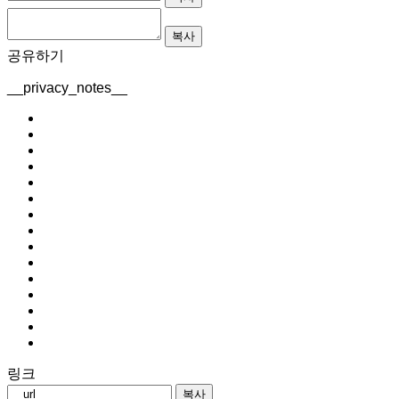
복사
공유하기
__privacy_notes__
링크
복사