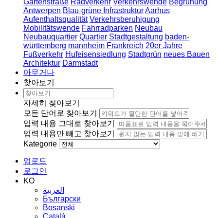
Gartenstraße
Radverkehr
Verkehrswende
Begrünung
Antwerpen
Blau-grüne Infrastruktur
Aarhus
Aufenthaltsqualität
Verkehrsberuhigung
Mobilitätswende
Fahrradparken
Neubau
Neubauquartier
Quartier
Stadtgestaltung
baden-
württemberg
mannheim
Frankreich
20er Jahre
Fußverkehr
Hufeisensiedlung
Stadtgrün
neues Bauen
Architektur
Darmstadt
아무거나
찾아보기
자세히 찾아보기
모든 단어로 찾아보기
입력 내용 그대로 찾아보기
입력 내용만 빼고 찾아보기
Kategorie
업로드
로그인
KO
العربية
Български
Bosanski
Сatalà