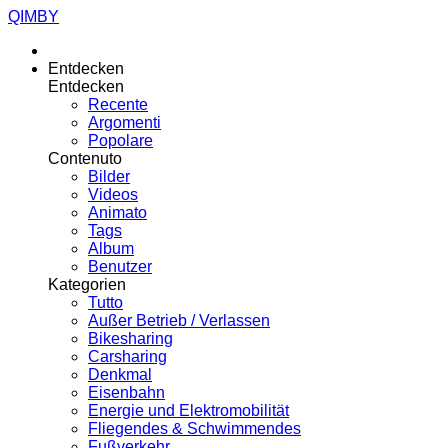
QIMBY
Entdecken
Entdecken
Recente
Argomenti
Popolare
Contenuto
Bilder
Videos
Animato
Tags
Album
Benutzer
Kategorien
Tutto
Außer Betrieb / Verlassen
Bikesharing
Carsharing
Denkmal
Eisenbahn
Energie und Elektromobilität
Fliegendes & Schwimmendes
Fußverkehr