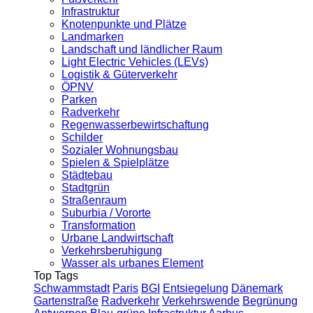
Infrastruktur
Knotenpunkte und Plätze
Landmarken
Landschaft und ländlicher Raum
Light Electric Vehicles (LEVs)
Logistik & Güterverkehr
ÖPNV
Parken
Radverkehr
Regenwasserbewirtschaftung
Schilder
Sozialer Wohnungsbau
Spielen & Spielplätze
Städtebau
Stadtgrün
Straßenraum
Suburbia / Vororte
Transformation
Urbane Landwirtschaft
Verkehrsberuhigung
Wasser als urbanes Element
Top Tags
Schwammstadt
Paris
BGI
Entsiegelung
Dänemark
Gartenstraße
Radverkehr
Verkehrswende
Begrünung