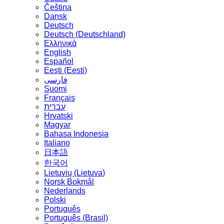
Čeština
Dansk
Deutsch
Deutsch (Deutschland)
Ελληνικά
English
Español
Eesti (Eesti)
فارسی
Suomi
Français
עברית
Hrvatski
Magyar
Bahasa Indonesia
Italiano
日本語
한국어
Lietuvių (Lietuva)
‪Norsk Bokmål‬
Nederlands
Polski
Português
Português (Brasil)