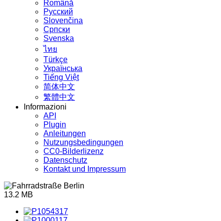
Română
Русский
Slovenčina
Српски
Svenska
ไทย
Türkçe
Українська
Tiếng Việt
简体中文
繁體中文
Informazioni
API
Plugin
Anleitungen
Nutzungsbedingungen
CC0-Bilderlizenz
Datenschutz
Kontakt und Impressum
13.2 MB