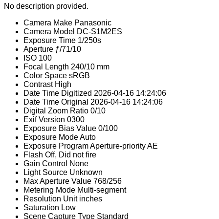
No description provided.
Camera Make
Panasonic
Camera Model
DC-S1M2ES
Exposure Time
1/250s
Aperture
ƒ/71/10
ISO
100
Focal Length
240/10 mm
Color Space
sRGB
Contrast
High
Date Time Digitized
2026-04-16 14:24:06
Date Time Original
2026-04-16 14:24:06
Digital Zoom Ratio
0/10
Exif Version
0300
Exposure Bias Value
0/100
Exposure Mode
Auto
Exposure Program
Aperture-priority AE
Flash
Off, Did not fire
Gain Control
None
Light Source
Unknown
Max Aperture Value
768/256
Metering Mode
Multi-segment
Resolution Unit
inches
Saturation
Low
Scene Capture Type
Standard