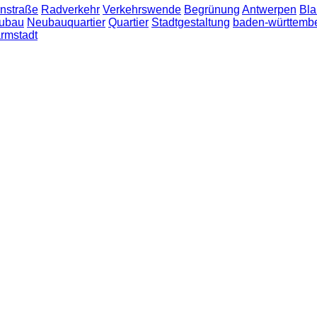
nstraße
Radverkehr
Verkehrswende
Begrünung
Antwerpen
Bla
ubau
Neubauquartier
Quartier
Stadtgestaltung
baden-württemb
rmstadt