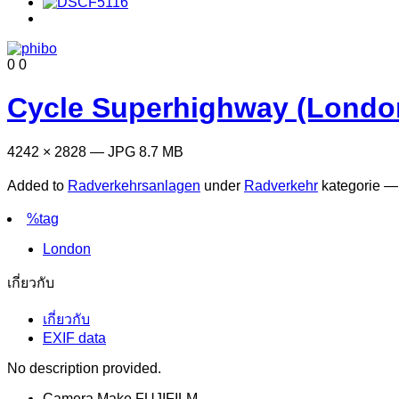
0
0
Cycle Superhighway (Londo
4242 × 2828 — JPG 8.7 MB
Added to
Radverkehrsanlagen
under
Radverkehr
kategorie 
%tag
London
เกี่ยวกับ
เกี่ยวกับ
EXIF data
No description provided.
Camera Make
FUJIFILM