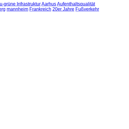
u-grüne Infrastruktur
Aarhus
Aufenthaltsqualität
erg
mannheim
Frankreich
20er Jahre
Fußverkehr