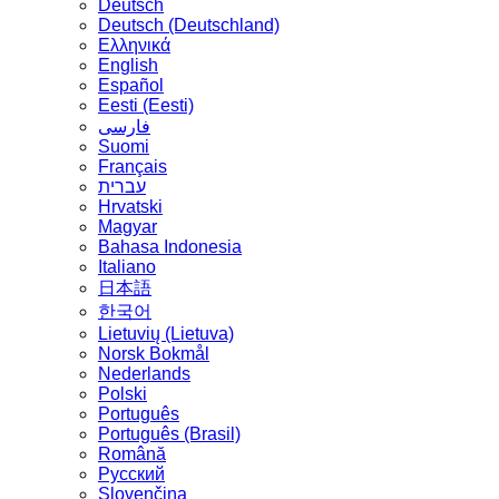
Deutsch
Deutsch (Deutschland)
Ελληνικά
English
Español
Eesti (Eesti)
فارسی
Suomi
Français
עברית
Hrvatski
Magyar
Bahasa Indonesia
Italiano
日本語
한국어
Lietuvių (Lietuva)
‪Norsk Bokmål‬
Nederlands
Polski
Português
Português (Brasil)
Română
Русский
Slovenčina