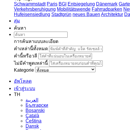
Schwammstadt
Paris
BGI
Entsiegelung
Dänemark
Garte
Verkehrsberuhigung
Mobilitätswende
Fahrradparken
Ne
Hufeisensiedlung
Stadtgrün
neues Bauen
Architektur
Da
สุ่ม
ค้นหา
การค้นหาแบบละเอียด
คำเหล่านี้ทั้งหมด
คำนี้หรือวลี
ไม่มีคำพูดเหล่านี้
Kategorie
อัพโหลด
เข้าสู่ระบบ
TH
العربية
Български
Bosanski
Сatalà
Čeština
Dansk