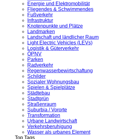
Energie und Elektromobilität
Fliegendes & Schwimmendes
Fußverkehr
Infrastruktur
Knotenpunkte und Plätze
Landmarken
Landschaft und ländlicher Raum
Light Electric Vehicles (LEVs)
Logistik & Güterverkehr
ÖPNV
Parken
Radverkehr
Regenwasserbewirtschaftung
Schilder
Sozialer Wohnungsbau
Spielen & Spielplätze
Städtebau
Stadtgrün
Straßenraum
Suburbia / Vororte
Transformation
Urbane Landwirtschaft
Verkehrsberuhigung
Wasser als urbanes Element
Top Tags