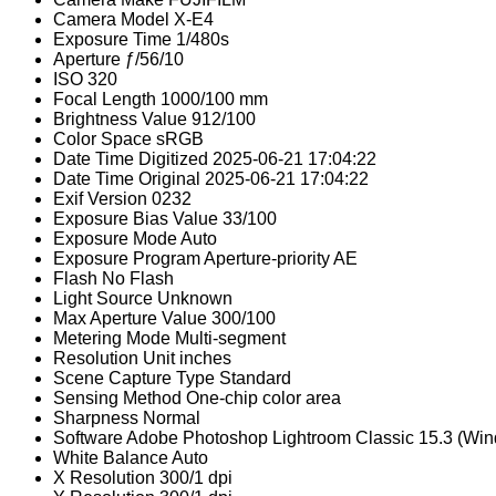
Camera Model
X-E4
Exposure Time
1/480s
Aperture
ƒ/56/10
ISO
320
Focal Length
1000/100 mm
Brightness Value
912/100
Color Space
sRGB
Date Time Digitized
2025-06-21 17:04:22
Date Time Original
2025-06-21 17:04:22
Exif Version
0232
Exposure Bias Value
33/100
Exposure Mode
Auto
Exposure Program
Aperture-priority AE
Flash
No Flash
Light Source
Unknown
Max Aperture Value
300/100
Metering Mode
Multi-segment
Resolution Unit
inches
Scene Capture Type
Standard
Sensing Method
One-chip color area
Sharpness
Normal
Software
Adobe Photoshop Lightroom Classic 15.3 (Wi
White Balance
Auto
X Resolution
300/1 dpi