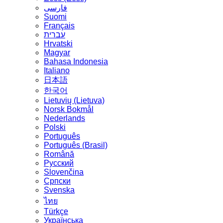
فارسی
Suomi
Français
עברית
Hrvatski
Magyar
Bahasa Indonesia
Italiano
日本語
한국어
Lietuvių (Lietuva)
‪Norsk Bokmål‬
Nederlands
Polski
Português
Português (Brasil)
Română
Русский
Slovenčina
Српски
Svenska
ไทย
Türkçe
Українська