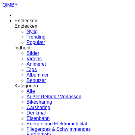
QIMBY
Entdecken
Entdecken
Nylig
Trending
Populær
Indhold
Bilder
Videos
Animeret
Tags
Albummer
Benutzer
Kategorien
Alle
Außer Betrieb / Verlassen
Bikesharing
Carsharing
Denkmal
Eisenbahn
Energie und Elektromobilität
Fliegendes & Schwimmendes
Fußverkehr