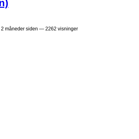
n)
—
2 måneder siden
— 2262 visninger