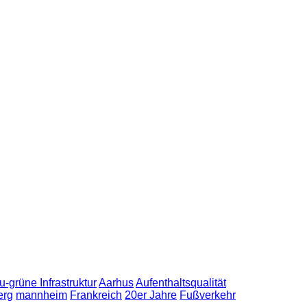
u-grüne Infrastruktur
Aarhus
Aufenthaltsqualität
erg
mannheim
Frankreich
20er Jahre
Fußverkehr