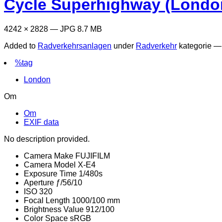
Cycle Superhighway (Londo
4242 × 2828 — JPG 8.7 MB
Added to
Radverkehrsanlagen
under
Radverkehr
kategorie 
%tag
London
Om
Om
EXIF data
No description provided.
Camera Make
FUJIFILM
Camera Model
X-E4
Exposure Time
1/480s
Aperture
ƒ/56/10
ISO
320
Focal Length
1000/100 mm
Brightness Value
912/100
Color Space
sRGB