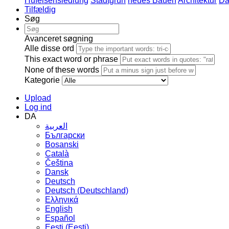
Hufeisensiedlung
Stadtgrün
neues Bauen
Architektur
Da
Tilfældig
Søg
Avanceret søgning
Alle disse ord
This exact word or phrase
None of these words
Kategorie
Upload
Log ind
DA
العربية
Български
Bosanski
Сatalà
Čeština
Dansk
Deutsch
Deutsch (Deutschland)
Ελληνικά
English
Español
Eesti (Eesti)