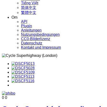
Tiếng Việt
简体中文
繁體中文
Om
API
Plugin
Anleitungen
Nutzungsbedingungen
CC0-Bilderlizenz
Datenschutz
Kontakt und Impressum
0
0