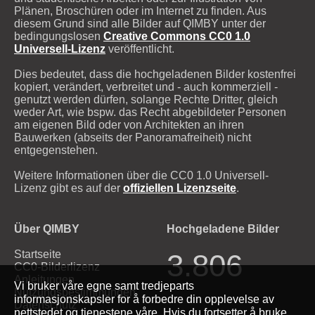
Plänen, Broschüren oder im Internet zu finden. Aus
diesem Grund sind alle Bilder auf QIMBY unter der
bedingungslosen
Creative Commons CC0 1.0
Universell-Lizenz
veröffentlicht.
Dies bedeutet, dass die hochgeladenen Bilder kostenfrei
kopiert, verändert, verbreitet und - auch kommerziell -
genutzt werden dürfen, solange Rechte Dritter, gleich
weder Art, wie bspw. das Recht abgebildeter Personen
am eigenen Bild oder von Architekten an ihren
Bauwerken (abseits der Panoramafreiheit) nicht
entgegenstehen.
Weitere Informationen über die CC0 1.0 Universell-
Lizenz gibt es auf der
offiziellen Lizenzseite
.
Über QIMBY
Hochgeladene Bilder
Startseite
3.806
CC0-Bilderlizenz
Anleitungen
Vi bruker våre egne samt tredjeparts
Nutzungsbestimmungen
informasjonskapsler for å forbedre din opplevelse av
Datenschutz
nettstedet og tjenestene våre. Hvis du fortsetter å bruke