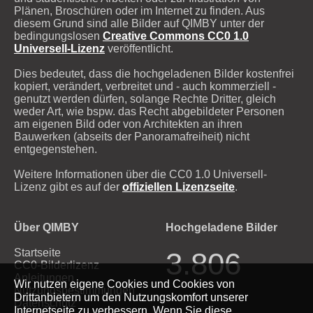
Plänen, Broschüren oder im Internet zu finden. Aus
diesem Grund sind alle Bilder auf QIMBY unter der
bedingungslosen
Creative Commons CC0 1.0
Universell-Lizenz
veröffentlicht.
Dies bedeutet, dass die hochgeladenen Bilder kostenfrei
kopiert, verändert, verbreitet und - auch kommerziell -
genutzt werden dürfen, solange Rechte Dritter, gleich
weder Art, wie bspw. das Recht abgebildeter Personen
am eigenen Bild oder von Architekten an ihren
Bauwerken (abseits der Panoramafreiheit) nicht
entgegenstehen.
Weitere Informationen über die CC0 1.0 Universell-
Lizenz gibt es auf der
offiziellen Lizenzseite
.
Über QIMBY
Hochgeladene Bilder
Startseite
3.806
CC0-Bilderlizenz
Anleitungen
Wir nutzen eigene Cookies und Cookies von
Nutzungsbestimmungen
Drittanbietern um den Nutzungskomfort unserer
Datenschutz
Internetseite zu verbessern. Wenn Sie diese