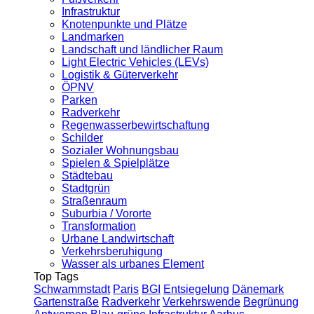
Infrastruktur
Knotenpunkte und Plätze
Landmarken
Landschaft und ländlicher Raum
Light Electric Vehicles (LEVs)
Logistik & Güterverkehr
ÖPNV
Parken
Radverkehr
Regenwasserbewirtschaftung
Schilder
Sozialer Wohnungsbau
Spielen & Spielplätze
Städtebau
Stadtgrün
Straßenraum
Suburbia / Vororte
Transformation
Urbane Landwirtschaft
Verkehrsberuhigung
Wasser als urbanes Element
Top Tags
Schwammstadt
Paris
BGI
Entsiegelung
Dänemark
Gartenstraße
Radverkehr
Verkehrswende
Begrünung