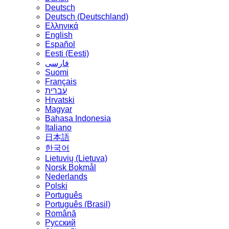
Deutsch
Deutsch (Deutschland)
Ελληνικά
English
Español
Eesti (Eesti)
فارسی
Suomi
Français
עברית
Hrvatski
Magyar
Bahasa Indonesia
Italiano
日本語
한국어
Lietuvių (Lietuva)
‪Norsk Bokmål‬
Nederlands
Polski
Português
Português (Brasil)
Română
Русский