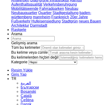
Antwerpen
Blau-grüne Infrastruktur
Aarhus
Aufenthaltsqualität
Verkehrsberuhigung
Mobilitätswende
Fahrradparken
Neubau
Neubauquartier
Quartier
Stadtgestaltung
baden-
württemberg
mannheim
Frankreich
20er Jahre
Fußverkehr
Hufeisensiedlung
Stadtgrün
neues Bauen
Architektur
Darmstadt
Rastgele
Arama
Gelişmiş arama
Tüm bu kelimeler
Bu kelime veya cümle
Bu kelimelerden hiçbiri değil
Kategorie
Resim Yükle
Giriş Yap
TR
العربية
Български
Bosanski
Сatalà
Čeština
Dansk