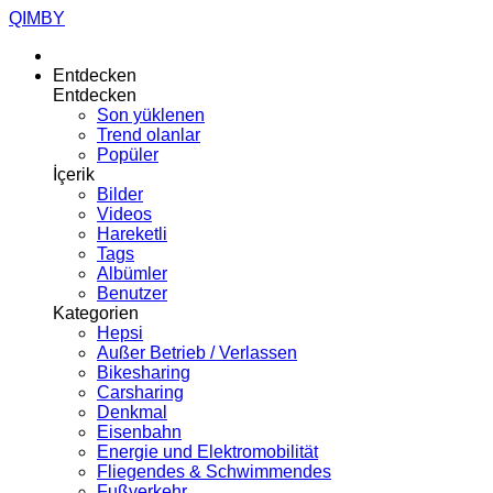
QIMBY
Entdecken
Entdecken
Son yüklenen
Trend olanlar
Popüler
İçerik
Bilder
Videos
Hareketli
Tags
Albümler
Benutzer
Kategorien
Hepsi
Außer Betrieb / Verlassen
Bikesharing
Carsharing
Denkmal
Eisenbahn
Energie und Elektromobilität
Fliegendes & Schwimmendes
Fußverkehr