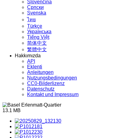
Slovenčina
Српски
Svenska
ไทย
Türkçe
Українська
Tiếng Việt
简体中文
繁體中文
Hakkımızda
API
Eklenti
Anleitungen
Nutzungsbedingungen
CC0-Bilderlizenz
Datenschutz
Kontakt und Impressum
13.1 MB