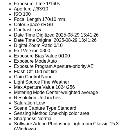
Exposure Time
1/160s
Aperture
ƒ/63/10
ISO
100
Focal Length
170/10 mm
Color Space
sRGB
Contrast
Low
Date Time Digitized
2025-08-29 13:41:26
Date Time Original
2025-08-29 13:41:26
Digital Zoom Ratio
0/10
Exif Version
0300
Exposure Bias Value
0/100
Exposure Mode
Auto
Exposure Program
Aperture-priority AE
Flash
Off, Did not fire
Gain Control
None
Light Source
Fine Weather
Max Aperture Value
1024/256
Metering Mode
Center-weighted average
Resolution Unit
inches
Saturation
Low
Scene Capture Type
Standard
Sensing Method
One-chip color area
Sharpness
Normal
Software
Adobe Photoshop Lightroom Classic 15.3
(Windows)