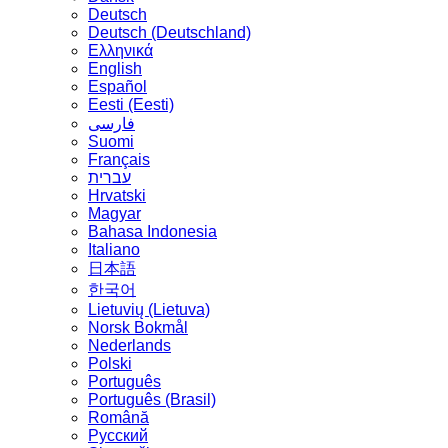
Deutsch
Deutsch (Deutschland)
Ελληνικά
English
Español
Eesti (Eesti)
فارسی
Suomi
Français
עברית
Hrvatski
Magyar
Bahasa Indonesia
Italiano
日本語
한국어
Lietuvių (Lietuva)
‪Norsk Bokmål‬
Nederlands
Polski
Português
Português (Brasil)
Română
Русский