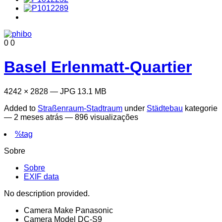
0
0
Basel Erlenmatt-Quartier
4242 × 2828 — JPG 13.1 MB
Added to
Straßenraum-Stadtraum
under
Städtebau
kategorie
—
2 meses atrás
— 896 visualizações
%tag
Sobre
Sobre
EXIF data
No description provided.
Camera Make
Panasonic
Camera Model
DC-S9