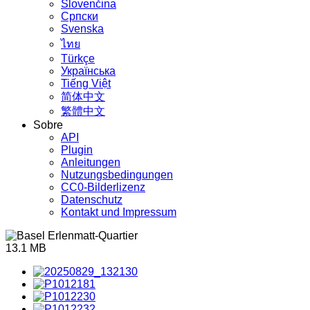
Slovenčina
Српски
Svenska
ไทย
Türkçe
Українська
Tiếng Việt
简体中文
繁體中文
Sobre
API
Plugin
Anleitungen
Nutzungsbedingungen
CC0-Bilderlizenz
Datenschutz
Kontakt und Impressum
13.1 MB