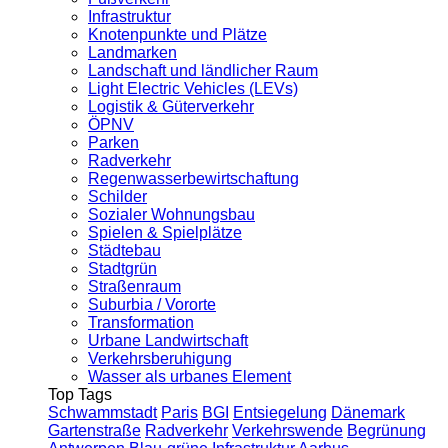
Infrastruktur
Knotenpunkte und Plätze
Landmarken
Landschaft und ländlicher Raum
Light Electric Vehicles (LEVs)
Logistik & Güterverkehr
ÖPNV
Parken
Radverkehr
Regenwasserbewirtschaftung
Schilder
Sozialer Wohnungsbau
Spielen & Spielplätze
Städtebau
Stadtgrün
Straßenraum
Suburbia / Vororte
Transformation
Urbane Landwirtschaft
Verkehrsberuhigung
Wasser als urbanes Element
Top Tags
Schwammstadt
Paris
BGI
Entsiegelung
Dänemark
Gartenstraße
Radverkehr
Verkehrswende
Begrünung