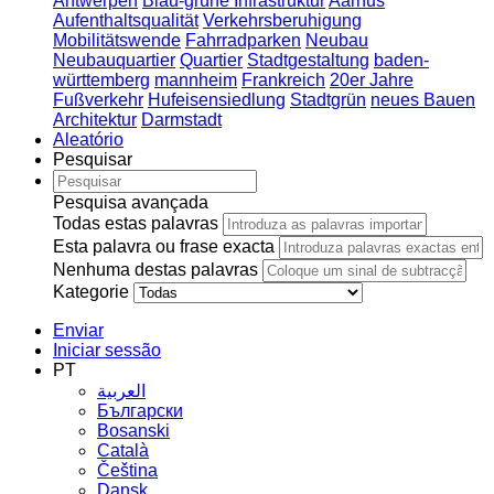
Antwerpen
Blau-grüne Infrastruktur
Aarhus
Aufenthaltsqualität
Verkehrsberuhigung
Mobilitätswende
Fahrradparken
Neubau
Neubauquartier
Quartier
Stadtgestaltung
baden-
württemberg
mannheim
Frankreich
20er Jahre
Fußverkehr
Hufeisensiedlung
Stadtgrün
neues Bauen
Architektur
Darmstadt
Aleatório
Pesquisar
Pesquisa avançada
Todas estas palavras
Esta palavra ou frase exacta
Nenhuma destas palavras
Kategorie
Enviar
Iniciar sessão
PT
العربية
Български
Bosanski
Сatalà
Čeština
Dansk