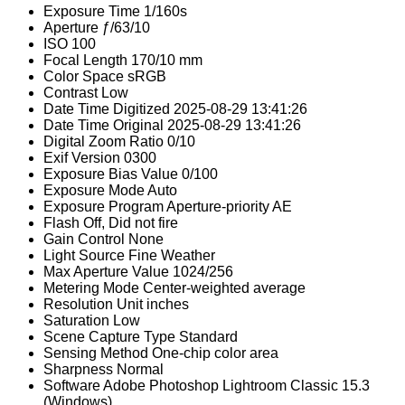
Exposure Time
1/160s
Aperture
ƒ/63/10
ISO
100
Focal Length
170/10 mm
Color Space
sRGB
Contrast
Low
Date Time Digitized
2025-08-29 13:41:26
Date Time Original
2025-08-29 13:41:26
Digital Zoom Ratio
0/10
Exif Version
0300
Exposure Bias Value
0/100
Exposure Mode
Auto
Exposure Program
Aperture-priority AE
Flash
Off, Did not fire
Gain Control
None
Light Source
Fine Weather
Max Aperture Value
1024/256
Metering Mode
Center-weighted average
Resolution Unit
inches
Saturation
Low
Scene Capture Type
Standard
Sensing Method
One-chip color area
Sharpness
Normal
Software
Adobe Photoshop Lightroom Classic 15.3
(Windows)