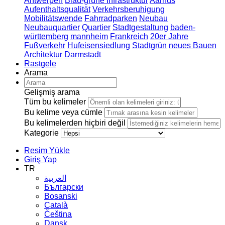
Antwerpen
Blau-grüne Infrastruktur
Aarhus
Aufenthaltsqualität
Verkehrsberuhigung
Mobilitätswende
Fahrradparken
Neubau
Neubauquartier
Quartier
Stadtgestaltung
baden-
württemberg
mannheim
Frankreich
20er Jahre
Fußverkehr
Hufeisensiedlung
Stadtgrün
neues Bauen
Architektur
Darmstadt
Rastgele
Arama
Gelişmiş arama
Tüm bu kelimeler
Bu kelime veya cümle
Bu kelimelerden hiçbiri değil
Kategorie
Resim Yükle
Giriş Yap
TR
العربية
Български
Bosanski
Сatalà
Čeština
Dansk