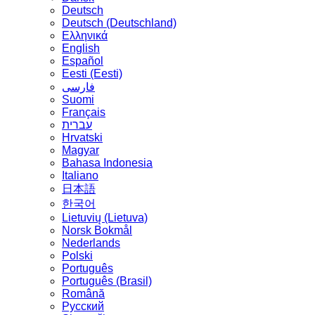
Deutsch
Deutsch (Deutschland)
Ελληνικά
English
Español
Eesti (Eesti)
فارسی
Suomi
Français
עברית
Hrvatski
Magyar
Bahasa Indonesia
Italiano
日本語
한국어
Lietuvių (Lietuva)
‪Norsk Bokmål‬
Nederlands
Polski
Português
Português (Brasil)
Română
Русский