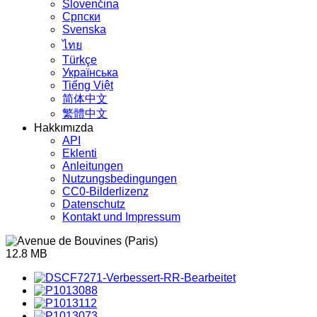
Slovenčina
Српски
Svenska
ไทย
Türkçe
Українська
Tiếng Việt
简体中文
繁體中文
Hakkımızda
API
Eklenti
Anleitungen
Nutzungsbedingungen
CC0-Bilderlizenz
Datenschutz
Kontakt und Impressum
12.8 MB