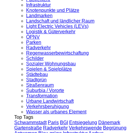
Infrastruktur
Knotenpunkte und Plätze
Landmarken
Landschaft und ländlicher Raum
Light Electric Vehicles (LEVs)
Logistik & Güterverkehr
ÖPNV
Parken
Radverkehr
Regenwasserbewirtschaftung
Schilder
Sozialer Wohnungsbau
Spielen & Spielplätze
Städtebau
Stadtgrün
Straßenraum
Suburbia / Vororte
Transformation
Urbane Landwirtschaft
Verkehrsberuhigung
Wasser als urbanes Element
Top Tags
Schwammstadt
Paris
BGI
Entsiegelung
Dänemark
Gartenstraße
Radverkehr
Verkehrswende
Begrünung