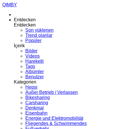
QIMBY
Entdecken
Entdecken
Son yüklenen
Trend olanlar
Popüler
İçerik
Bilder
Videos
Hareketli
Tags
Albümler
Benutzer
Kategorien
Hepsi
Außer Betrieb / Verlassen
Bikesharing
Carsharing
Denkmal
Eisenbahn
Energie und Elektromobilität
Fliegendes & Schwimmendes
Fußverkehr