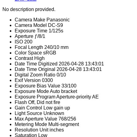
No description provided.
Camera Make
Panasonic
Camera Model
DC-S9
Exposure Time
1/125s
Aperture
ƒ/8/1
ISO
200
Focal Length
240/10 mm
Color Space
sRGB
Contrast
High
Date Time Digitized
2026-04-28 13:43:01
Date Time Original
2026-04-28 13:43:01
Digital Zoom Ratio
0/10
Exif Version
0300
Exposure Bias Value
33/100
Exposure Mode
Auto bracket
Exposure Program
Aperture-priority AE
Flash
Off, Did not fire
Gain Control
Low gain up
Light Source
Unknown
Max Aperture Value
768/256
Metering Mode
Multi-segment
Resolution Unit
inches
Saturation
Low