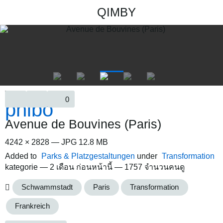
QIMBY
0
Avenue de Bouvines (Paris)
4242 × 2828 — JPG 12.8 MB
Added to
Parks & Platzgestaltungen
under
Transformation
kategorie —
2 เดือน ก่อนหน้านี้
— 1757 จำนวนคนดู
Schwammstadt
Paris
Transformation
Frankreich