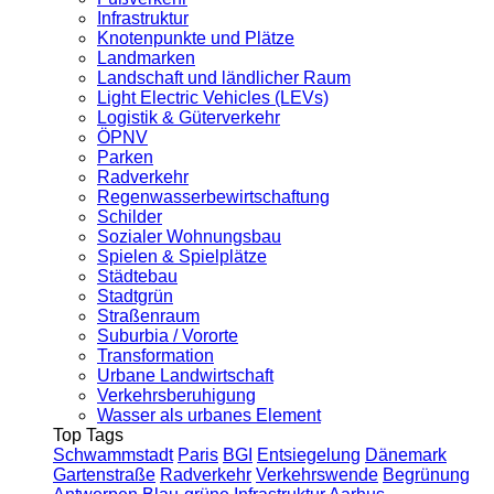
Infrastruktur
Knotenpunkte und Plätze
Landmarken
Landschaft und ländlicher Raum
Light Electric Vehicles (LEVs)
Logistik & Güterverkehr
ÖPNV
Parken
Radverkehr
Regenwasserbewirtschaftung
Schilder
Sozialer Wohnungsbau
Spielen & Spielplätze
Städtebau
Stadtgrün
Straßenraum
Suburbia / Vororte
Transformation
Urbane Landwirtschaft
Verkehrsberuhigung
Wasser als urbanes Element
Top Tags
Schwammstadt
Paris
BGI
Entsiegelung
Dänemark
Gartenstraße
Radverkehr
Verkehrswende
Begrünung