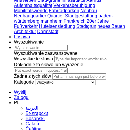
Antwerpen
Blau-grüne Infrastruktur
Aarhus
Aufenthaltsqualität
Verkehrsberuhigung
Mobilitätswende
Fahrradparken
Neubau
Neubauquartier
Quartier
Stadtgestaltung
baden-
württemberg
mannheim
Frankreich
20er Jahre
Fußverkehr
Hufeisensiedlung
Stadtgrün
neues Bauen
Architektur
Darmstadt
Losowa
Wyszukiwanie
Wyszukiwanie zaawansowane
Wszystkie te słowa
Dokładnie to słowo lub wyrażenie
Żadne z tych słów
Kategorie
Wyślij
Zaloguj
PL
العربية
Български
Bosanski
Сatalà
Čeština