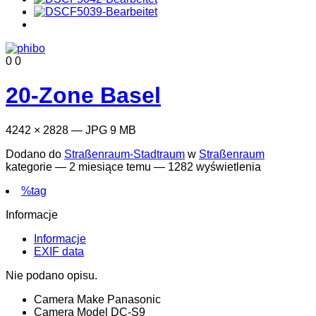
0
0
20-Zone Basel
4242 × 2828 — JPG 9 MB
Dodano do
Straßenraum-Stadtraum
w
Straßenraum
kategorie —
2 miesiące temu
— 1282 wyświetlenia
%tag
Informacje
Informacje
EXIF data
Nie podano opisu.
Camera Make
Panasonic
Camera Model
DC-S9