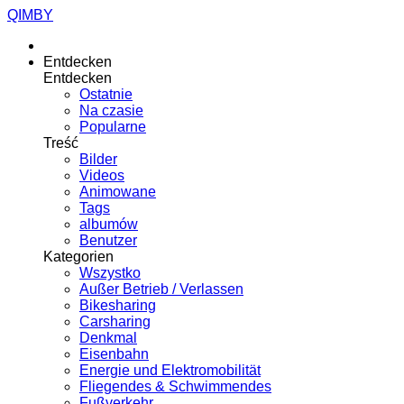
QIMBY
Entdecken
Entdecken
Ostatnie
Na czasie
Popularne
Treść
Bilder
Videos
Animowane
Tags
albumów
Benutzer
Kategorien
Wszystko
Außer Betrieb / Verlassen
Bikesharing
Carsharing
Denkmal
Eisenbahn
Energie und Elektromobilität
Fliegendes & Schwimmendes
Fußverkehr