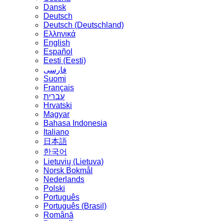
Dansk
Deutsch
Deutsch (Deutschland)
Ελληνικά
English
Español
Eesti (Eesti)
فارسی
Suomi
Français
עברית
Hrvatski
Magyar
Bahasa Indonesia
Italiano
日本語
한국어
Lietuvių (Lietuva)
‪Norsk Bokmål‬
Nederlands
Polski
Português
Português (Brasil)
Română