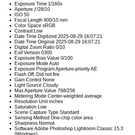
Exposure Time
1/160s
Aperture
ƒ/28/10
ISO
50
Focal Length
900/10 mm
Color Space
sRGB
Contrast
Low
Date Time Digitized
2025-08-29 16:07:21
Date Time Original
2025-08-29 16:07:21
Digital Zoom Ratio
0/10
Exif Version
0300
Exposure Bias Value
0/100
Exposure Mode
Auto
Exposure Program
Aperture-priority AE
Flash
Off, Did not fire
Gain Control
None
Light Source
Cloudy
Max Aperture Value
768/256
Metering Mode
Center-weighted average
Resolution Unit
inches
Saturation
Low
Scene Capture Type
Standard
Sensing Method
One-chip color area
Sharpness
Normal
Software
Adobe Photoshop Lightroom Classic 15.3
(Windows)