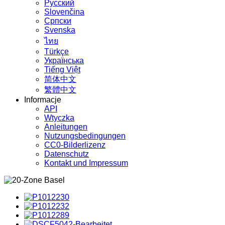
Русский
Slovenčina
Српски
Svenska
ไทย
Türkçe
Українська
Tiếng Việt
简体中文
繁體中文
Informacje
API
Wtyczka
Anleitungen
Nutzungsbedingungen
CC0-Bilderlizenz
Datenschutz
Kontakt und Impressum