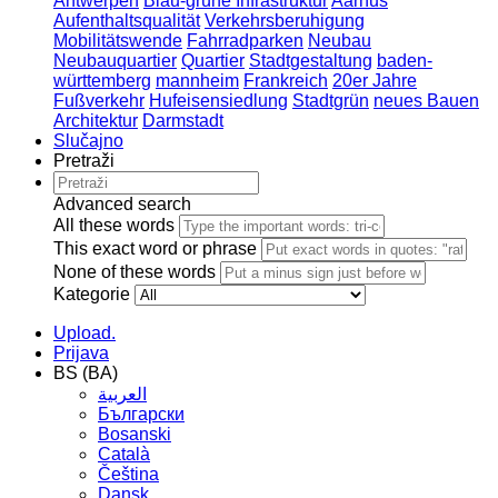
Antwerpen
Blau-grüne Infrastruktur
Aarhus
Aufenthaltsqualität
Verkehrsberuhigung
Mobilitätswende
Fahrradparken
Neubau
Neubauquartier
Quartier
Stadtgestaltung
baden-
württemberg
mannheim
Frankreich
20er Jahre
Fußverkehr
Hufeisensiedlung
Stadtgrün
neues Bauen
Architektur
Darmstadt
Slučajno
Pretraži
Advanced search
All these words
This exact word or phrase
None of these words
Kategorie
Upload.
Prijava
BS (BA)
العربية
Български
Bosanski
Сatalà
Čeština
Dansk