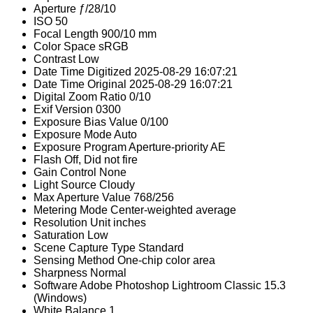
Aperture
ƒ/28/10
ISO
50
Focal Length
900/10 mm
Color Space
sRGB
Contrast
Low
Date Time Digitized
2025-08-29 16:07:21
Date Time Original
2025-08-29 16:07:21
Digital Zoom Ratio
0/10
Exif Version
0300
Exposure Bias Value
0/100
Exposure Mode
Auto
Exposure Program
Aperture-priority AE
Flash
Off, Did not fire
Gain Control
None
Light Source
Cloudy
Max Aperture Value
768/256
Metering Mode
Center-weighted average
Resolution Unit
inches
Saturation
Low
Scene Capture Type
Standard
Sensing Method
One-chip color area
Sharpness
Normal
Software
Adobe Photoshop Lightroom Classic 15.3
(Windows)
White Balance
1