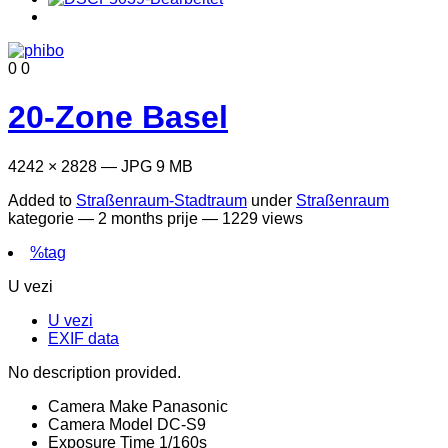
0
0
20-Zone Basel
4242 × 2828 — JPG 9 MB
Added to
Straßenraum-Stadtraum
under
Straßenraum
kategorie —
2 months prije
— 1229 views
%tag
U vezi
U vezi
EXIF data
No description provided.
Camera Make
Panasonic
Camera Model
DC-S9
Exposure Time
1/160s