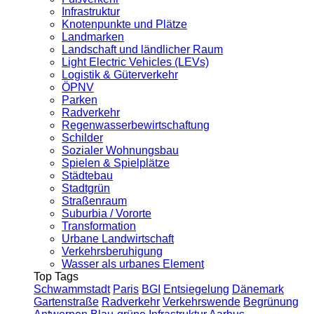
Infrastruktur
Knotenpunkte und Plätze
Landmarken
Landschaft und ländlicher Raum
Light Electric Vehicles (LEVs)
Logistik & Güterverkehr
ÖPNV
Parken
Radverkehr
Regenwasserbewirtschaftung
Schilder
Sozialer Wohnungsbau
Spielen & Spielplätze
Städtebau
Stadtgrün
Straßenraum
Suburbia / Vororte
Transformation
Urbane Landwirtschaft
Verkehrsberuhigung
Wasser als urbanes Element
Top Tags
Schwammstadt
Paris
BGI
Entsiegelung
Dänemark
Gartenstraße
Radverkehr
Verkehrswende
Begrünung