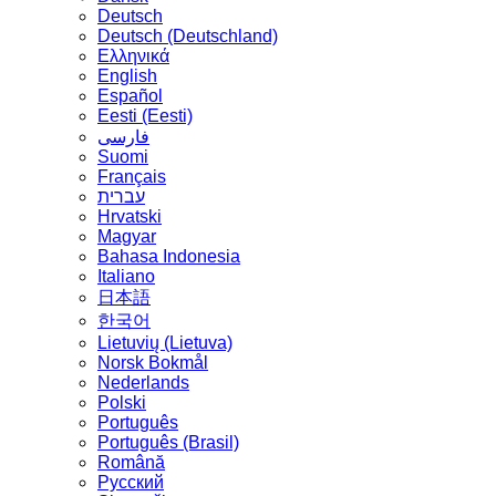
Deutsch
Deutsch (Deutschland)
Ελληνικά
English
Español
Eesti (Eesti)
فارسی
Suomi
Français
עברית
Hrvatski
Magyar
Bahasa Indonesia
Italiano
日本語
한국어
Lietuvių (Lietuva)
‪Norsk Bokmål‬
Nederlands
Polski
Português
Português (Brasil)
Română
Русский