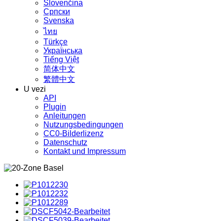
Slovenčina
Српски
Svenska
ไทย
Türkçe
Українська
Tiếng Việt
简体中文
繁體中文
U vezi
API
Plugin
Anleitungen
Nutzungsbedingungen
CC0-Bilderlizenz
Datenschutz
Kontakt und Impressum