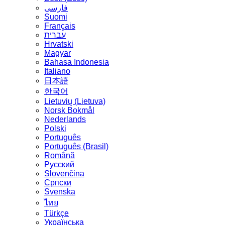
فارسی
Suomi
Français
עברית
Hrvatski
Magyar
Bahasa Indonesia
Italiano
日本語
한국어
Lietuvių (Lietuva)
‪Norsk Bokmål‬
Nederlands
Polski
Português
Português (Brasil)
Română
Русский
Slovenčina
Српски
Svenska
ไทย
Türkçe
Українська