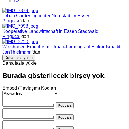
AZ
Urban Gardening in der Nordstadt in Essen
Pingucal
'dan
Kooperative Landwirtschaft in Essen Stadtwald
Pingucal
'dan
Wiesbaden Erbenheim, Urban-Farming auf Einkaufsmarkt
JanThielmann
'dan
Daha fazla yükle
Daha fazla yükle
Burada gösterilecek birşey yok.
Embed (Paylaşım) Kodları
Kopyala
Kopyala