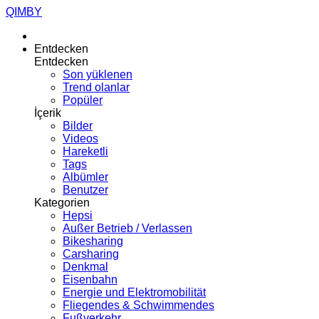
QIMBY
Entdecken
Entdecken
Son yüklenen
Trend olanlar
Popüler
İçerik
Bilder
Videos
Hareketli
Tags
Albümler
Benutzer
Kategorien
Hepsi
Außer Betrieb / Verlassen
Bikesharing
Carsharing
Denkmal
Eisenbahn
Energie und Elektromobilität
Fliegendes & Schwimmendes
Fußverkehr