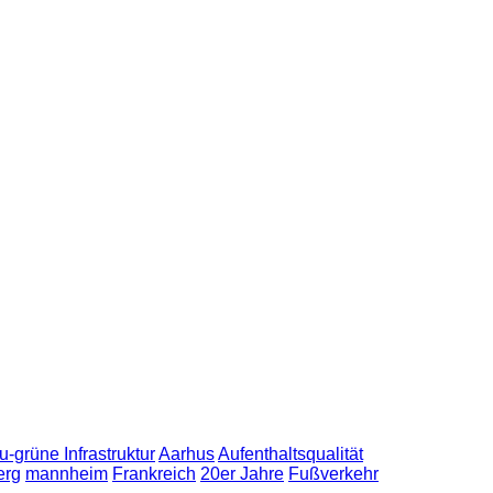
u-grüne Infrastruktur
Aarhus
Aufenthaltsqualität
erg
mannheim
Frankreich
20er Jahre
Fußverkehr