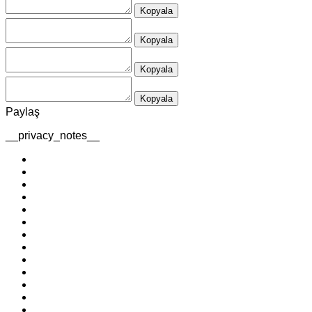
Kopyala
Kopyala
Kopyala
Kopyala
Paylaş
__privacy_notes__