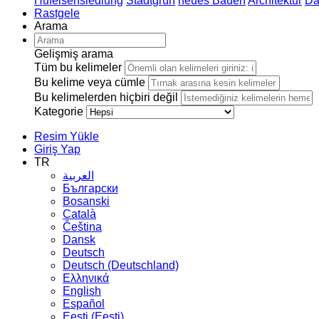
Hufeisensiedlung
Stadtgrün
neues Bauen
Architektur
Da
Rastgele
Arama
Gelişmiş arama
Tüm bu kelimeler
Bu kelime veya cümle
Bu kelimelerden hiçbiri değil
Kategorie
Resim Yükle
Giriş Yap
TR
العربية
Български
Bosanski
Сatalà
Čeština
Dansk
Deutsch
Deutsch (Deutschland)
Ελληνικά
English
Español
Eesti (Eesti)