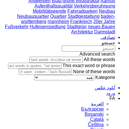
Antwerpen
Blau-grüne Infrastruktur
Aarhus
Aufenthaltsqualität
Verkehrsberuhigung
Mobilitätswende
Fahrradparken
Neubau
Neubauquartier
Quartier
Stadtgestaltung
baden-
württemberg
mannheim
Frankreich
20er Jahre
Fußverkehr
Hufeisensiedlung
Stadtgrün
neues Bauen
Architektur
Darmstadt
تصادفی
جستجو
Advanced search
All these words
This exact word or phrase
None of these words
Kategorie
آپلود عکس
ورود
FA
العربية
Български
Bosanski
Сatalà
Čeština