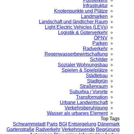
Fußverkehr
Infrastruktur
Knotenpunkte und Plätze
Landmarken
Landschaft und ländlicher Raum
Light Electric Vehicles (LEVs)
Logistik & Güterverkehr
ÖPNV
Parken
Radverkehr
Regenwasserbewirtschaftung
Schilder
Sozialer Wohnungsbau
Spielen & Spielplätze
Städtebau
Stadtgrün
Straßenraum
Suburbia / Vororte
Transformation
Urbane Landwirtschaft
Verkehrsberuhigung
Wasser als urbanes Element
Top Tags
Schwammstadt
Paris
BGI
Entsiegelung
Dänemark
Gartenstraße
Radverkehr
Verkehrswende
Begrünung