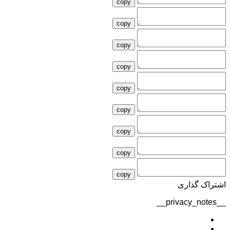
copy
copy
copy
copy
copy
copy
copy
copy
copy
اشتراک گذاری
__privacy_notes__