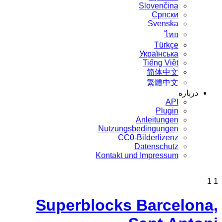
Slovenčina
Српски
Svenska
ไทย
Türkçe
Українська
Tiếng Việt
简体中文
繁體中文
درباره
API
Plugin
Anleitungen
Nutzungsbedingungen
CC0-Bilderlizenz
Datenschutz
Kontakt und Impressum
1
1
Superblocks Barcelona,