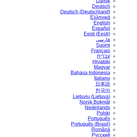
Dansk
Deutsch
Deutsch (Deutschland)
Ελληνικά
English
Español
Eesti (Eesti)
فارسی
Suomi
Français
עברית
Hrvatski
Magyar
Bahasa Indonesia
Italiano
日本語
한국어
Lietuvių (Lietuva)
‪Norsk Bokmål‬
Nederlands
Polski
Português
Português (Brasil)
Română
Русский