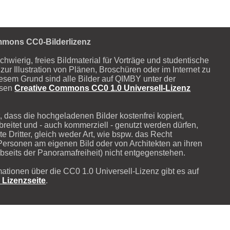
mmons CC0-Bilderlizenz
schwierig, freies Bildmaterial für Vorträge und studentische
zur Illustration von Plänen, Broschüren oder im Internet zu
iesem Grund sind alle Bilder auf QIMBY unter der
osen
Creative Commons CC0 1.0 Universell-Lizenz
, dass die hochgeladenen Bilder kostenfrei kopiert,
breitet und - auch kommerziell - genutzt werden dürfen,
e Dritter, gleich weder Art, wie bspw. das Recht
Personen am eigenen Bild oder von Architekten an ihren
seits der Panoramafreiheit) nicht entgegenstehen.
mationen über die CC0 1.0 Universell-Lizenz gibt es auf
n Lizenzseite
.