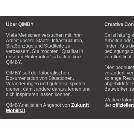
Über QIMBY
Creative Co
Viele Menschen versuchen mit ihrer
Es ist häufig 
Arbeit unsere Städte, Infrastrukturen,
Arbeiten oder 
Straßenzüge und Stadtteile zu
finden. Aus d
verbessern. Sie möchten "Qualität in
bedingungsl
unseren Hinterhöfen" schaffen, kurz
veröffentlicht.
QIMBY.
Dies bedeutet
QIMBY soll der fotografischen
verändert, ver
Dokumentation von Situationen,
solange Recht
Veränderungen und guten Beispielen
abgebildeter 
dienen, damit andere daraus lernen und
Bauwerken (ab
sich inspirieren lassen können.
Weitere Infor
QIMBY.net ist ein Angebot von
Zukunft
der
offizielle
Mobilität
.