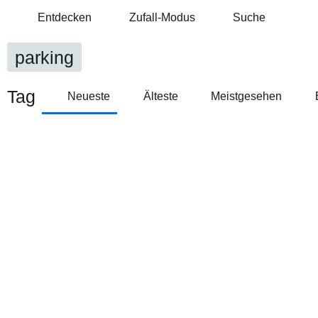
Entdecken
Zufall-Modus
Suche
parking
Tag
Neueste
Älteste
Meistgesehen
Lastenvelo Parkierung FR
Von
Hett_gr