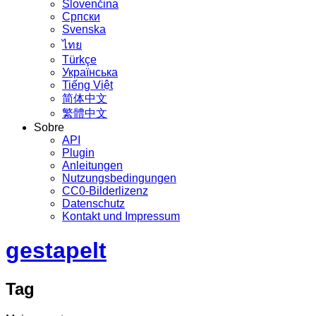
Slovenčina
Српски
Svenska
ไทย
Türkçe
Українська
Tiếng Việt
简体中文
繁體中文
Sobre
API
Plugin
Anleitungen
Nutzungsbedingungen
CC0-Bilderlizenz
Datenschutz
Kontakt und Impressum
gestapelt
Tag