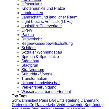
Infrastruktur
Knotenpunkte und Plätze
Landmarken
Landschaft und ländlicher Raum
Light Electric Vehicles (LEVs)
Logistik & Güterverkehr
ÖPNV
Parken
Radverkehr
Regenwasserbewirtschaftung
Schilder
Sozialer Wohnungsbau
Spielen & Spielplätze
Städtebau
Stadtgrün
Straßenraum
Suburbia / Vororte
Transformation
Urbane Landwirtschaft
Verkehrsberuhigung
Wasser als urbanes Element
Top Tags
Schwammstadt
Paris
BGI
Entsiegelung
Dänemark
Gartenstraße
Radverkehr
Verkehrswende
Begrünung