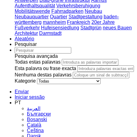
Antwerpen
Blau-grüne Infrastruktur
Aarhus
Aufenthaltsqualität
Verkehrsberuhigung
Mobilitätswende
Fahrradparken
Neubau
Neubauquartier
Quartier
Stadtgestaltung
baden-
württemberg
mannheim
Frankreich
20er Jahre
Fußverkehr
Hufeisensiedlung
Stadtgrün
neues Bauen
Architektur
Darmstadt
Aleatório
Pesquisar
Pesquisa avançada
Todas estas palavras
Esta palavra ou frase exacta
Nenhuma destas palavras
Kategorie
Enviar
Iniciar sessão
PT
العربية
Български
Bosanski
Сatalà
Čeština
Dansk