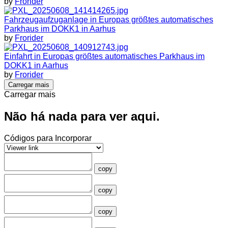
by
Frorider
Fahrzeugaufzuganlage in Europas größtes automatisches
Parkhaus im DOKK1 in Aarhus
by
Frorider
Einfahrt in Europas größtes automatisches Parkhaus im
DOKK1 in Aarhus
by
Frorider
Carregar mais
Carregar mais
Não há nada para ver aqui.
Códigos para Incorporar
copy
copy
copy