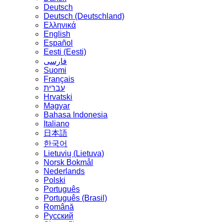
Deutsch
Deutsch (Deutschland)
Ελληνικά
English
Español
Eesti (Eesti)
فارسی
Suomi
Français
עברית
Hrvatski
Magyar
Bahasa Indonesia
Italiano
日本語
한국어
Lietuvių (Lietuva)
‪Norsk Bokmål‬
Nederlands
Polski
Português
Português (Brasil)
Română
Русский