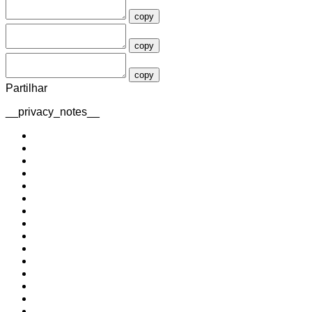
copy
copy
copy
Partilhar
__privacy_notes__