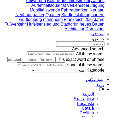
Antwerpen
Blau-grüne Infrastruktur
Aarhus
Aufenthaltsqualität
Verkehrsberuhigung
Mobilitätswende
Fahrradparken
Neubau
Neubauquartier
Quartier
Stadtgestaltung
baden-
württemberg
mannheim
Frankreich
20er Jahre
Fußverkehr
Hufeisensiedlung
Stadtgrün
neues Bauen
Architektur
Darmstadt
تصادفی
جستجو
Advanced search
All these words
This exact word or phrase
None of these words
Kategorie
آپلود عکس
ورود
FA
العربية
Български
Bosanski
Сatalà
Čeština