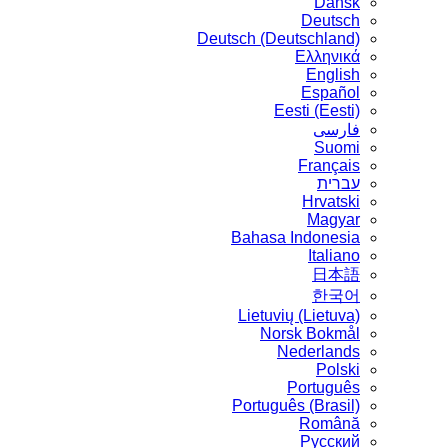
Dansk
Deutsch
Deutsch (Deutschland)
Ελληνικά
English
Español
Eesti (Eesti)
فارسی
Suomi
Français
עברית
Hrvatski
Magyar
Bahasa Indonesia
Italiano
日本語
한국어
Lietuvių (Lietuva)
‪Norsk Bokmål‬
Nederlands
Polski
Português
Português (Brasil)
Română
Русский