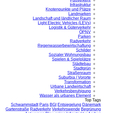
Fußverkehr
Infrastruktur
Knotenpunkte und Plätze
Landmarken
Landschaft und ländlicher Raum
Light Electric Vehicles (LEVs)
Logistik & Güterverkehr
ÖPNV
Parken
Radverkehr
Regenwasserbewirtschaftung
Schilder
Sozialer Wohnungsbau
Spielen & Spielplätze
Städtebau
Stadtgrün
Straßenraum
Suburbia / Vororte
Transformation
Urbane Landwirtschaft
Verkehrsberuhigung
Wasser als urbanes Element
Top Tags
Schwammstadt
Paris
BGI
Entsiegelung
Dänemark
Gartenstraße
Radverkehr
Verkehrswende
Begrünung