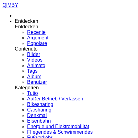
QIMBY
Entdecken
Entdecken
Recente
Argomenti
Popolare
Contenuto
Bilder
Videos
Animato
Tags
Album
Benutzer
Kategorien
Tutto
Außer Betrieb / Verlassen
Bikesharing
Carsharing
Denkmal
Eisenbahn
Energie und Elektromobilität
Fliegendes & Schwimmendes
Fußverkehr