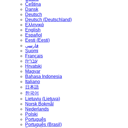
Čeština
Dansk
Deutsch
Deutsch (Deutschland)
Ελληνικά
English
Español
Eesti (Eesti)
فارسی
Suomi
Français
עברית
Hrvatski
Magyar
Bahasa Indonesia
Italiano
日本語
한국어
Lietuvių (Lietuva)
‪Norsk Bokmål‬
Nederlands
Polski
Português
Português (Brasil)