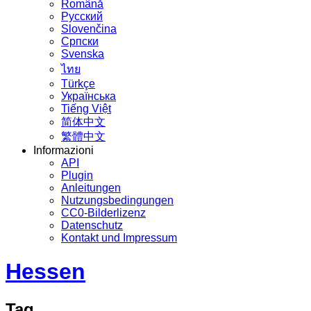
Română
Русский
Slovenčina
Српски
Svenska
ไทย
Türkçe
Українська
Tiếng Việt
简体中文
繁體中文
Informazioni
API
Plugin
Anleitungen
Nutzungsbedingungen
CC0-Bilderlizenz
Datenschutz
Kontakt und Impressum
Hessen
Tag