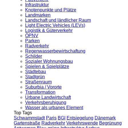
Infrastruktur
Knotenpunkte und Plätze
Landmarken
Landschaft und ländlicher Raum
Light Electric Vehicles (LEVs)
Logistik & Güterverkehr
ÖPNV
Parken
Radverkehr
Regenwasserbewirtschaftung
Schilder
Sozialer Wohnungsbau
Spielen & Spielplätze
Städtebau
Stadtgrün
Straßenraum
Suburbia / Vororte
Transformation
Urbane Landwirtschaft
Verkehrsberuhigung
Wasser als urbanes Element
Top Tags
Schwammstadt
Paris
BGI
Entsiegelung
Dänemark
Gartenstraße
Radverkehr
Verkehrswende
Begrünung