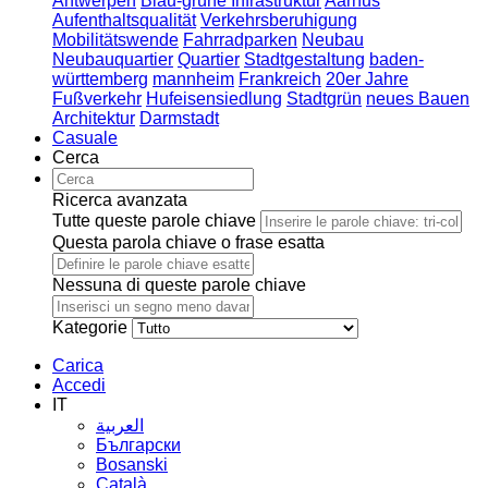
Antwerpen
Blau-grüne Infrastruktur
Aarhus
Aufenthaltsqualität
Verkehrsberuhigung
Mobilitätswende
Fahrradparken
Neubau
Neubauquartier
Quartier
Stadtgestaltung
baden-
württemberg
mannheim
Frankreich
20er Jahre
Fußverkehr
Hufeisensiedlung
Stadtgrün
neues Bauen
Architektur
Darmstadt
Casuale
Cerca
Ricerca avanzata
Tutte queste parole chiave
Questa parola chiave o frase esatta
Nessuna di queste parole chiave
Kategorie
Carica
Accedi
IT
العربية
Български
Bosanski
Сatalà