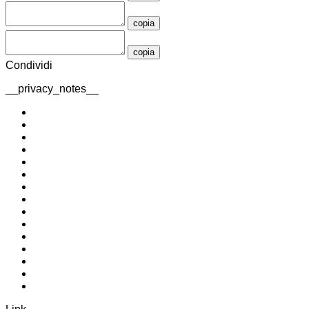
copia
copia
Condividi
__privacy_notes__