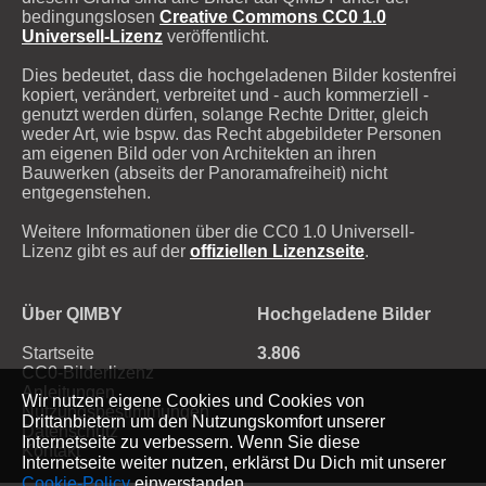
bedingungslosen
Creative Commons CC0 1.0
Universell-Lizenz
veröffentlicht.
Dies bedeutet, dass die hochgeladenen Bilder kostenfrei
kopiert, verändert, verbreitet und - auch kommerziell -
genutzt werden dürfen, solange Rechte Dritter, gleich
weder Art, wie bspw. das Recht abgebildeter Personen
am eigenen Bild oder von Architekten an ihren
Bauwerken (abseits der Panoramafreiheit) nicht
entgegenstehen.
Weitere Informationen über die CC0 1.0 Universell-
Lizenz gibt es auf der
offiziellen Lizenzseite
.
Über QIMBY
Hochgeladene Bilder
Startseite
3.806
CC0-Bilderlizenz
Anleitungen
Wir nutzen eigene Cookies und Cookies von
Nutzungsbestimmungen
Drittanbietern um den Nutzungskomfort unserer
Datenschutz
Internetseite zu verbessern. Wenn Sie diese
Kontakt
Internetseite weiter nutzen, erklärst Du Dich mit unserer
Cookie-Policy
einverstanden.