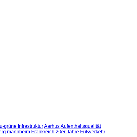
u-grüne Infrastruktur
Aarhus
Aufenthaltsqualität
erg
mannheim
Frankreich
20er Jahre
Fußverkehr