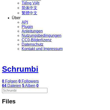
Tiếng Việt
简体中文
繁體中文
Über
API
Plugin
Anleitungen
Nutzungsbedingungen
CC0-Bilderlizenz
Datenschutz
Kontakt und Impressum
Schrumbi
0
Folgen
0
Followers
64
Dateien
5
Alben
0
Files