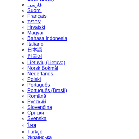
فارسی
Suomi
Français
עברית
Hrvatski
Magyar
Bahasa Indonesia
Italiano
日本語
한국어
Lietuvių (Lietuva)
‪Norsk Bokmål‬
Nederlands
Polski
Português
Português (Brasil)
Română
Русский
Slovenčina
Српски
Svenska
ไทย
Türkçe
Українська