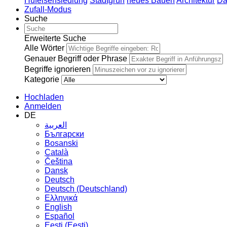
Hufeisensiedlung
Stadtgrün
neues Bauen
Architektur
Da
Zufall-Modus
Suche
Erweiterte Suche
Alle Wörter
Genauer Begriff oder Phrase
Begriffe ignorieren
Kategorie
Hochladen
Anmelden
DE
العربية
Български
Bosanski
Сatalà
Čeština
Dansk
Deutsch
Deutsch (Deutschland)
Ελληνικά
English
Español
Eesti (Eesti)