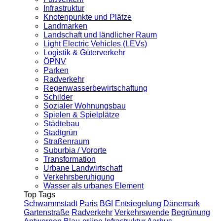
Infrastruktur
Knotenpunkte und Plätze
Landmarken
Landschaft und ländlicher Raum
Light Electric Vehicles (LEVs)
Logistik & Güterverkehr
ÖPNV
Parken
Radverkehr
Regenwasserbewirtschaftung
Schilder
Sozialer Wohnungsbau
Spielen & Spielplätze
Städtebau
Stadtgrün
Straßenraum
Suburbia / Vororte
Transformation
Urbane Landwirtschaft
Verkehrsberuhigung
Wasser als urbanes Element
Top Tags
Schwammstadt
Paris
BGI
Entsiegelung
Dänemark
Gartenstraße
Radverkehr
Verkehrswende
Begrünung