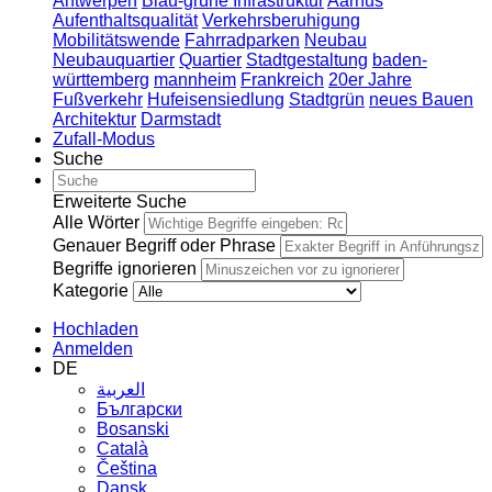
Antwerpen
Blau-grüne Infrastruktur
Aarhus
Aufenthaltsqualität
Verkehrsberuhigung
Mobilitätswende
Fahrradparken
Neubau
Neubauquartier
Quartier
Stadtgestaltung
baden-
württemberg
mannheim
Frankreich
20er Jahre
Fußverkehr
Hufeisensiedlung
Stadtgrün
neues Bauen
Architektur
Darmstadt
Zufall-Modus
Suche
Erweiterte Suche
Alle Wörter
Genauer Begriff oder Phrase
Begriffe ignorieren
Kategorie
Hochladen
Anmelden
DE
العربية
Български
Bosanski
Сatalà
Čeština
Dansk