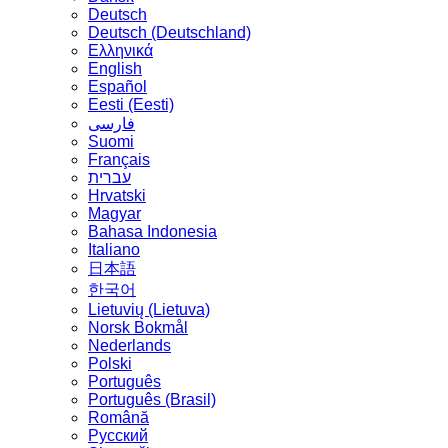
Deutsch
Deutsch (Deutschland)
Ελληνικά
English
Español
Eesti (Eesti)
فارسی
Suomi
Français
עברית
Hrvatski
Magyar
Bahasa Indonesia
Italiano
日本語
한국어
Lietuvių (Lietuva)
‪Norsk Bokmål‬
Nederlands
Polski
Português
Português (Brasil)
Română
Русский