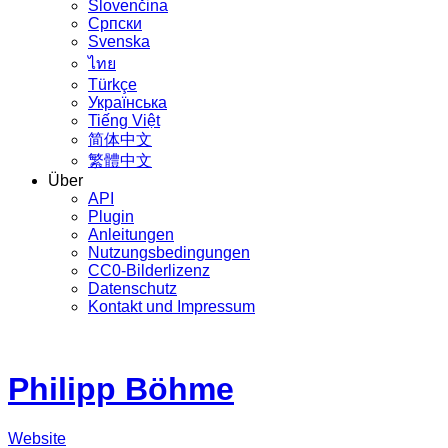
Slovenčina
Српски
Svenska
ไทย
Türkçe
Українська
Tiếng Việt
简体中文
繁體中文
Über
API
Plugin
Anleitungen
Nutzungsbedingungen
CC0-Bilderlizenz
Datenschutz
Kontakt und Impressum
Philipp Böhme
Website