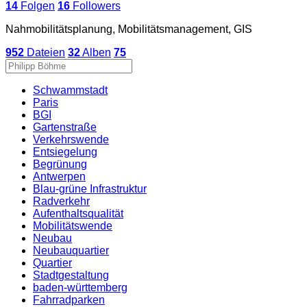
14
Folgen
16
Followers
Nahmobilitätsplanung, Mobilitätsmanagement, GIS
952
Dateien
32
Alben
75
Schwammstadt
Paris
BGI
Gartenstraße
Verkehrswende
Entsiegelung
Begrünung
Antwerpen
Blau-grüne Infrastruktur
Radverkehr
Aufenthaltsqualität
Mobilitätswende
Neubau
Neubauquartier
Quartier
Stadtgestaltung
baden-württemberg
Fahrradparken