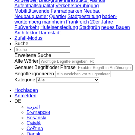
Antwerpen
Blau-grüne Infrastruktur
Aarhus
Aufenthaltsqualität
Verkehrsberuhigung
Mobilitätswende
Fahrradparken
Neubau
Neubauquartier
Quartier
Stadtgestaltung
baden-
württemberg
mannheim
Frankreich
20er Jahre
Fußverkehr
Hufeisensiedlung
Stadtgrün
neues Bauen
Architektur
Darmstadt
Zufall-Modus
Suche
Erweiterte Suche
Alle Wörter
Genauer Begriff oder Phrase
Begriffe ignorieren
Kategorie
Hochladen
Anmelden
DE
العربية
Български
Bosanski
Сatalà
Čeština
Dansk