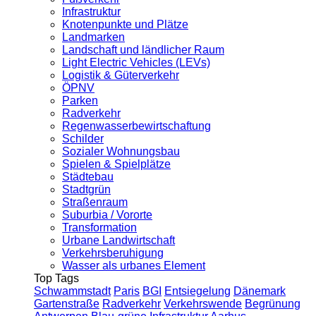
Infrastruktur
Knotenpunkte und Plätze
Landmarken
Landschaft und ländlicher Raum
Light Electric Vehicles (LEVs)
Logistik & Güterverkehr
ÖPNV
Parken
Radverkehr
Regenwasserbewirtschaftung
Schilder
Sozialer Wohnungsbau
Spielen & Spielplätze
Städtebau
Stadtgrün
Straßenraum
Suburbia / Vororte
Transformation
Urbane Landwirtschaft
Verkehrsberuhigung
Wasser als urbanes Element
Top Tags
Schwammstadt
Paris
BGI
Entsiegelung
Dänemark
Gartenstraße
Radverkehr
Verkehrswende
Begrünung