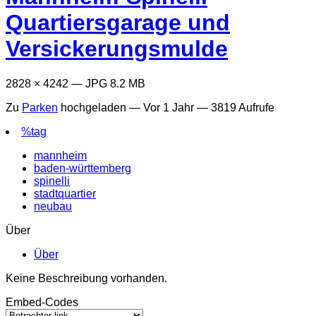
Quartiersgarage und
Versickerungsmulde
2828 × 4242 — JPG 8.2 MB
Zu
Parken
hochgeladen —
Vor 1 Jahr
— 3819 Aufrufe
%tag
mannheim
baden-württemberg
spinelli
stadtquartier
neubau
Über
Über
Keine Beschreibung vorhanden.
Embed-Codes