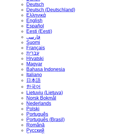
Deutsch
Deutsch (Deutschland)
Ελληνικά
English
Español
Eesti (Eesti)
فارسی
Suomi
Français
עברית
Hrvatski
Magyar
Bahasa Indonesia
Italiano
日本語
한국어
Lietuvių (Lietuva)
‪Norsk Bokmål‬
Nederlands
Polski
Português
Português (Brasil)
Română
Русский