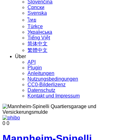
Slovenčina
Српски
Svenska
ไทย
Türkçe
Українська
Tiếng Việt
简体中文
繁體中文
Über
API
Plugin
Anleitungen
Nutzungsbedingungen
CC0-Bilderlizenz
Datenschutz
Kontakt und Impressum
0
0
Mannheim-Spinelli