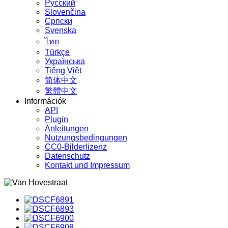
Русский
Slovenčina
Српски
Svenska
ไทย
Türkçe
Українська
Tiếng Việt
简体中文
繁體中文
Információk
API
Plugin
Anleitungen
Nutzungsbedingungen
CC0-Bilderlizenz
Datenschutz
Kontakt und Impressum