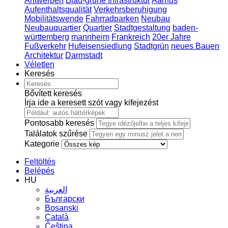
Antwerpen
Blau-grüne Infrastruktur
Aarhus
Aufenthaltsqualität
Verkehrsberuhigung
Mobilitätswende
Fahrradparken
Neubau
Neubauquartier
Quartier
Stadtgestaltung
baden-
württemberg
mannheim
Frankreich
20er Jahre
Fußverkehr
Hufeisensiedlung
Stadtgrün
neues Bauen
Architektur
Darmstadt
Véletlen
Keresés
Bővített keresés
Írja ide a keresett szót vagy kifejezést
Pontosabb keresés
Találatok szűrése
Kategorie
Feltöltés
Belépés
HU
العربية
Български
Bosanski
Сatalà
Čeština