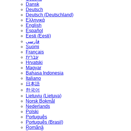
Dansk
Deutsch
Deutsch (Deutschland)
Ελληνικά
English
Español
Eesti (Eesti)
فارسی
Suomi
Français
עברית
Hrvatski
Magyar
Bahasa Indonesia
Italiano
日本語
한국어
Lietuvių (Lietuva)
‪Norsk Bokmål‬
Nederlands
Polski
Português
Português (Brasil)
Română