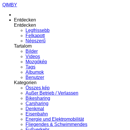
QIMBY
Entdecken
Entdecken
Legfrissebb
Felkapott
Népszerű
Tartalom
Bilder
Videos
Mozgókép
Tags
Albumok
Benutzer
Kategorien
Összes kép
Außer Betrieb / Verlassen
Bikesharing
Carsharing
Denkmal
Eisenbahn
Energie und Elektromobilität
Fliegendes & Schwimmendes
Fußverkehr