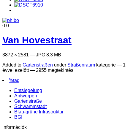
0
0
Van Hovestraat
3872 × 2581 — JPG 8.3 MB
Added to
Gartenstraßen
under
Straßenraum
kategorie —
1
évvel ezelőtt
— 2955 megtekintés
%tag
Entsiegelung
Antwerpen
Gartenstraße
Schwammstadt
Blau-grüne Infrastruktur
BGI
Információk