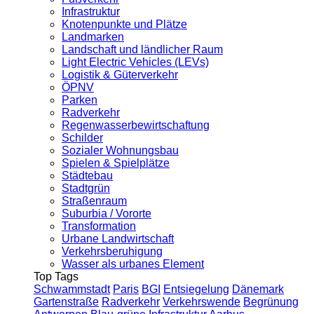
Infrastruktur
Knotenpunkte und Plätze
Landmarken
Landschaft und ländlicher Raum
Light Electric Vehicles (LEVs)
Logistik & Güterverkehr
ÖPNV
Parken
Radverkehr
Regenwasserbewirtschaftung
Schilder
Sozialer Wohnungsbau
Spielen & Spielplätze
Städtebau
Stadtgrün
Straßenraum
Suburbia / Vororte
Transformation
Urbane Landwirtschaft
Verkehrsberuhigung
Wasser als urbanes Element
Top Tags
Schwammstadt
Paris
BGI
Entsiegelung
Dänemark
Gartenstraße
Radverkehr
Verkehrswende
Begrünung