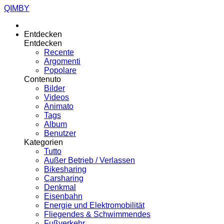
QIMBY
Entdecken
Entdecken
Recente
Argomenti
Popolare
Contenuto
Bilder
Videos
Animato
Tags
Album
Benutzer
Kategorien
Tutto
Außer Betrieb / Verlassen
Bikesharing
Carsharing
Denkmal
Eisenbahn
Energie und Elektromobilität
Fliegendes & Schwimmendes
Fußverkehr