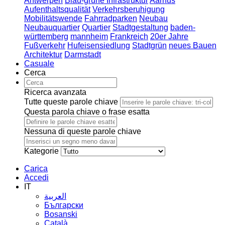
Antwerpen
Blau-grüne Infrastruktur
Aarhus
Aufenthaltsqualität
Verkehrsberuhigung
Mobilitätswende
Fahrradparken
Neubau
Neubauquartier
Quartier
Stadtgestaltung
baden-
württemberg
mannheim
Frankreich
20er Jahre
Fußverkehr
Hufeisensiedlung
Stadtgrün
neues Bauen
Architektur
Darmstadt
Casuale
Cerca
Ricerca avanzata
Tutte queste parole chiave
Questa parola chiave o frase esatta
Nessuna di queste parole chiave
Kategorie
Carica
Accedi
IT
العربية
Български
Bosanski
Сatalà