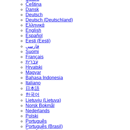
Čeština
Dansk
Deutsch
Deutsch (Deutschland)
Ελληνικά
English
Español
Eesti (Eesti)
فارسی
Suomi
Français
עברית
Hrvatski
Magyar
Bahasa Indonesia
Italiano
日本語
한국어
Lietuvių (Lietuva)
‪Norsk Bokmål‬
Nederlands
Polski
Português
Português (Brasil)