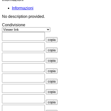
Informazioni
No description provided.
Condivisione
copia
copia
copia
copia
copia
copia
copia