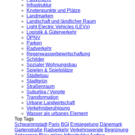
Infrastruktur
Knotenpunkte und Plätze
Landmarken
Landschaft und ländlicher Raum
Light Electric Vehicles (LEVs)
Logistik & Güterverkehr
ÖPNV
Parken
Radverkehr
Regenwasserbewirtschaftung
Schilder
Sozialer Wohnungsbau
Spielen & Spielplätze
Städtebau
Stadtgrün
Straßenraum
Suburbia / Vororte
Transformation
Urbane Landwirtschaft
Verkehrsberuhigung
Wasser als urbanes Element
Top Tags
Schwammstadt
Paris
BGI
Entsiegelung
Dänemark
Gartenstraße
Radverkehr
Verkehrswende
Begrünung